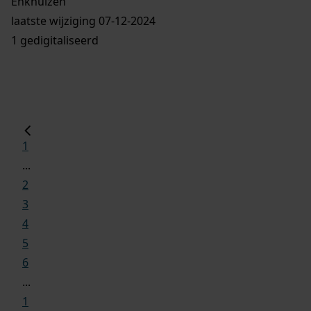
Enkhuizen
laatste wijziging 07-12-2024
1 gedigitaliseerd
1
...
2
3
4
5
6
...
1