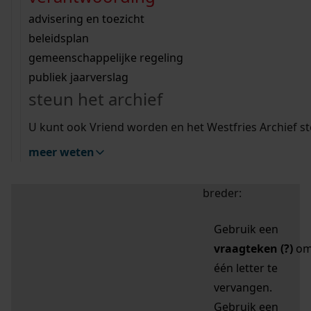
zoektips
Wij helpen u op weg met een aantal zoektips.
bekijk ons geschiedenislokaal
vergunningen
bouwvergunningen
advisering en toezicht
bekijk alle zoektips
beeld en geluid
omgevingsvergunningen
beleidsplan
uitleg nodig?
gemeenschappelijke regeling
publiek jaarverslag
Mijn Studiezaal (inloggen)
Wij helpen u op weg met een aantal zoektips.
steun het archief
bekijk alle zoektips
Door leestekens in
U kunt ook Vriend worden en het Westfries Archief s
uw zoekopdracht te
meer weten
gebruiken, zoekt u
specifieker of juist
breder:
Gebruik een
vraagteken (?)
o
één letter te
vervangen.
Gebruik een