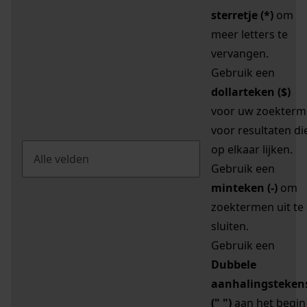
sterretje (*)
om
meer letters te
vervangen.
Gebruik een
dollarteken ($)
voor uw zoekterm
voor resultaten di
op elkaar lijken.
Gebruik een
minteken (-)
om
zoektermen uit te
sluiten.
Gebruik een
Dubbele
aanhalingsteken
(" ")
aan het begin