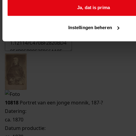
Ja, dat is prima
Printen
duurzaam webadres
Instellingen beheren
10818
Portret van een jonge monnik, 187-?
Datering
:
ca. 1870
Datum productie: