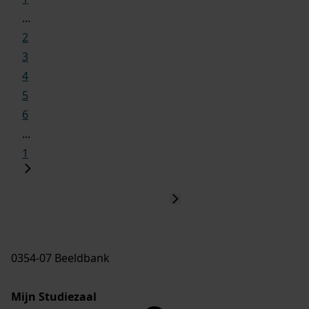
...
2
3
4
5
6
...
1
0354-07 Beeldbank
Mijn Studiezaal