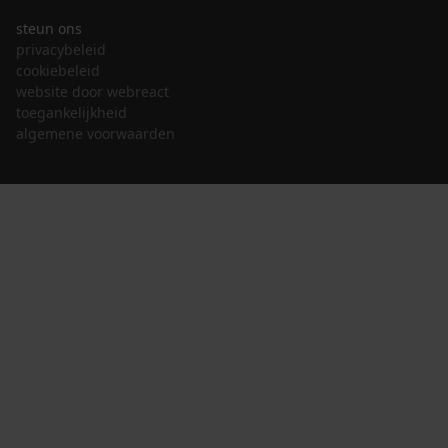
steun ons
privacybeleid
cookiebeleid
website door webreact
toegankelijkheid
algemene voorwaarden