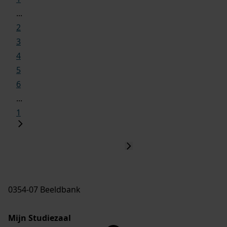
...
2
3
4
5
6
...
1
0354-07 Beeldbank
Mijn Studiezaal