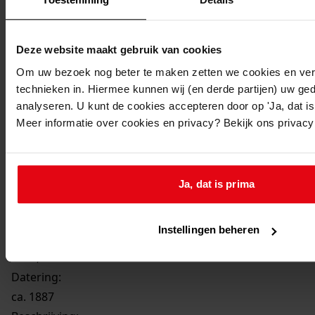
Printen
duurzaam webadres
Deze website maakt gebruik van cookies
Om uw bezoek nog beter te maken zetten we cookies en verg
technieken in. Hiermee kunnen wij (en derde partijen) uw ge
analyseren. U kunt de cookies accepteren door op 'Ja, dat is 
Meer informatie over cookies en privacy? Bekijk ons privac
Ja, dat is prima
Instellingen beheren
25932
Portret van Willem Nicolaas Duin omstreeks
1887, ca. 1887
Datering
:
ca. 1887