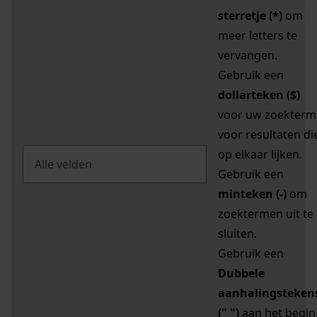
sterretje (*)
om
meer letters te
vervangen.
Gebruik een
dollarteken ($)
voor uw zoekterm
voor resultaten di
op elkaar lijken.
Gebruik een
minteken (-)
om
zoektermen uit te
sluiten.
Gebruik een
Dubbele
aanhalingsteken
(" ")
aan het begin