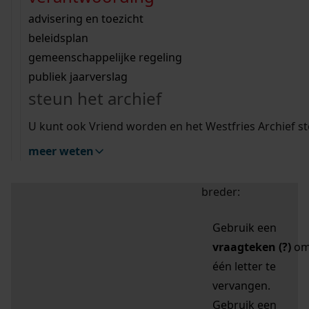
zoektips
Wij helpen u op weg met een aantal zoektips.
bekijk ons geschiedenislokaal
vergunningen
bouwvergunningen
advisering en toezicht
bekijk alle zoektips
beeld en geluid
omgevingsvergunningen
beleidsplan
uitleg nodig?
gemeenschappelijke regeling
publiek jaarverslag
Mijn Studiezaal (inloggen)
Wij helpen u op weg met een aantal zoektips.
steun het archief
bekijk alle zoektips
Door leestekens in
U kunt ook Vriend worden en het Westfries Archief s
uw zoekopdracht te
meer weten
gebruiken, zoekt u
specifieker of juist
breder:
Gebruik een
vraagteken (?)
o
één letter te
vervangen.
Gebruik een