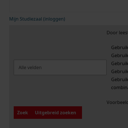
Mijn Studiezaal (inloggen)
Door lees
Gebrui
Gebrui
Gebrui
Gebrui
Gebrui
combina
Voorbeeld
Zoek
Uitgebreid zoeken