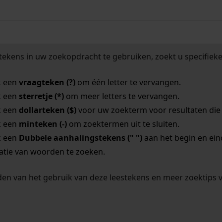
tekens in uw zoekopdracht te gebruiken, zoekt u specifieker
k een
vraagteken (?)
om één letter te vervangen.
k een
sterretje (*)
om meer letters te vervangen.
k een
dollarteken ($)
voor uw zoekterm voor resultaten die o
k een
minteken (-)
om zoektermen uit te sluiten.
k een
Dubbele aanhalingstekens (" ")
aan het begin en ei
tie van woorden te zoeken.
en van het gebruik van deze leestekens en meer zoektips 