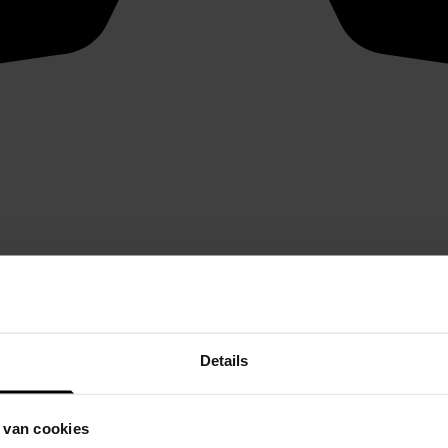
Details
 van cookies