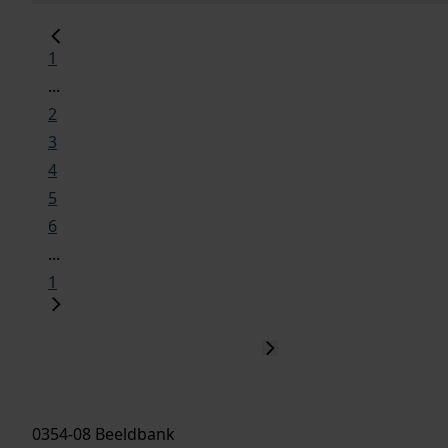
1
...
2
3
4
5
6
...
1
0354-08 Beeldbank