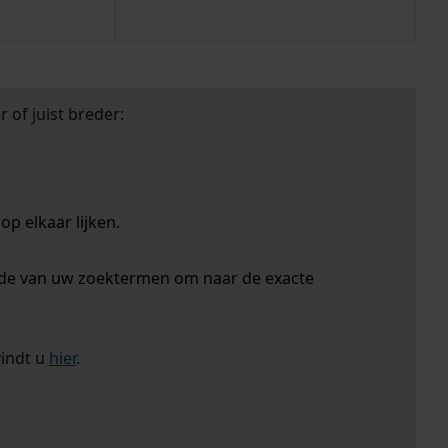
 of juist breder:
p elkaar lijken.
nde van uw zoektermen om naar de exacte
vindt u
hier
.