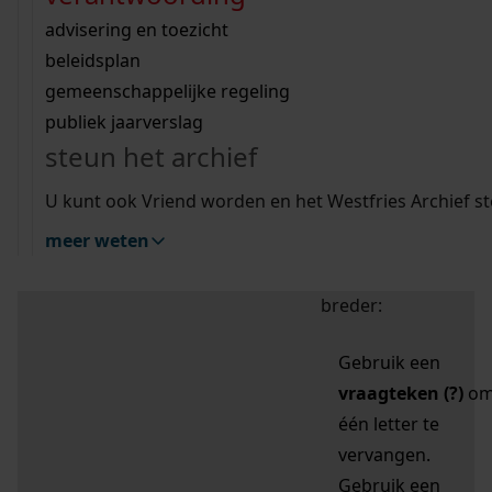
zoektips
Wij helpen u op weg met een aantal zoektips.
bekijk ons geschiedenislokaal
vergunningen
bouwvergunningen
advisering en toezicht
bekijk alle zoektips
beeld en geluid
omgevingsvergunningen
beleidsplan
uitleg nodig?
gemeenschappelijke regeling
publiek jaarverslag
Mijn Studiezaal (inloggen)
Wij helpen u op weg met een aantal zoektips.
steun het archief
bekijk alle zoektips
Door leestekens in
U kunt ook Vriend worden en het Westfries Archief s
uw zoekopdracht te
meer weten
gebruiken, zoekt u
specifieker of juist
breder:
Gebruik een
vraagteken (?)
o
één letter te
vervangen.
Gebruik een