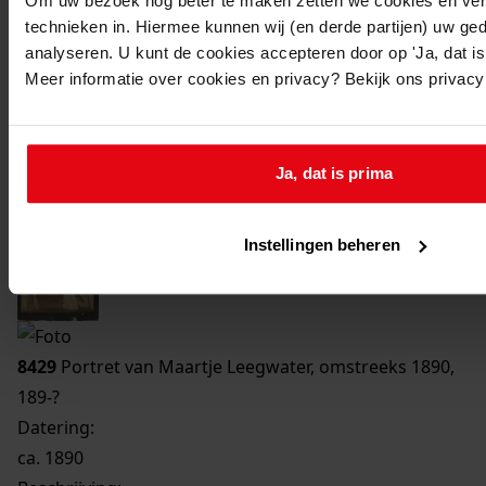
Om uw bezoek nog beter te maken zetten we cookies en verg
technieken in. Hiermee kunnen wij (en derde partijen) uw ge
Printen
analyseren. U kunt de cookies accepteren door op 'Ja, dat is 
duurzaam webadres
Meer informatie over cookies en privacy? Bekijk ons privac
Ja, dat is prima
Instellingen beheren
8429
Portret van Maartje Leegwater, omstreeks 1890,
189-?
Datering
:
ca. 1890