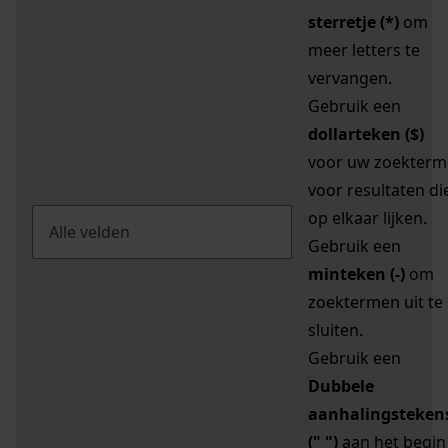
sterretje (*)
om
meer letters te
vervangen.
Gebruik een
dollarteken ($)
voor uw zoekterm
voor resultaten di
op elkaar lijken.
Gebruik een
minteken (-)
om
zoektermen uit te
sluiten.
Gebruik een
Dubbele
aanhalingsteken
(" ")
aan het begin