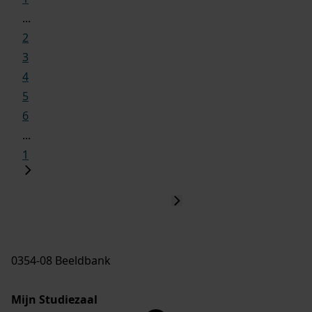
...
2
3
4
5
6
...
1
0354-08 Beeldbank
Mijn Studiezaal