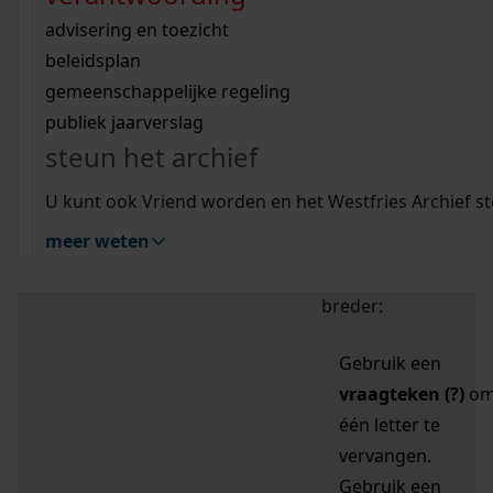
zoektips
Wij helpen u op weg met een aantal zoektips.
bekijk ons geschiedenislokaal
vergunningen
bouwvergunningen
advisering en toezicht
bekijk alle zoektips
beeld en geluid
omgevingsvergunningen
beleidsplan
uitleg nodig?
gemeenschappelijke regeling
publiek jaarverslag
Mijn Studiezaal (inloggen)
Wij helpen u op weg met een aantal zoektips.
steun het archief
bekijk alle zoektips
Door leestekens in
U kunt ook Vriend worden en het Westfries Archief s
uw zoekopdracht te
meer weten
gebruiken, zoekt u
specifieker of juist
breder:
Gebruik een
vraagteken (?)
o
één letter te
vervangen.
Gebruik een