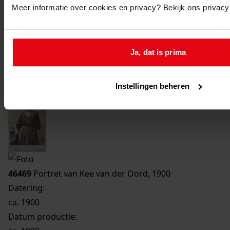
Meer informatie over cookies en privacy? Bekijk ons privac
Printen
duurzaam webadres
Ja, dat is prima
Instellingen beheren
46469
Portret van Kee van der Oord, 1900
Datering
:
ca. 1900
Datum productie: