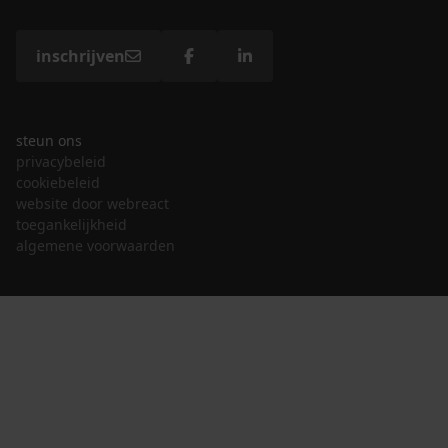
inschrijven
steun ons
privacybeleid
cookiebeleid
website door webreact
toegankelijkheid
algemene voorwaarden