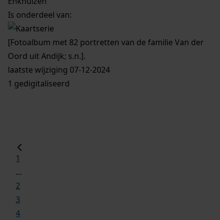
Enkhuizen
Is onderdeel van:
[Fotoalbum met 82 portretten van de familie Van der
Oord uit Andijk; s.n.].
laatste wijziging 07-12-2024
1 gedigitaliseerd
1
...
2
3
4