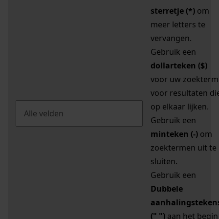
sterretje (*)
om
meer letters te
vervangen.
Gebruik een
dollarteken ($)
voor uw zoekterm
voor resultaten di
op elkaar lijken.
Gebruik een
minteken (-)
om
zoektermen uit te
sluiten.
Gebruik een
Dubbele
aanhalingsteken
(" ")
aan het begin