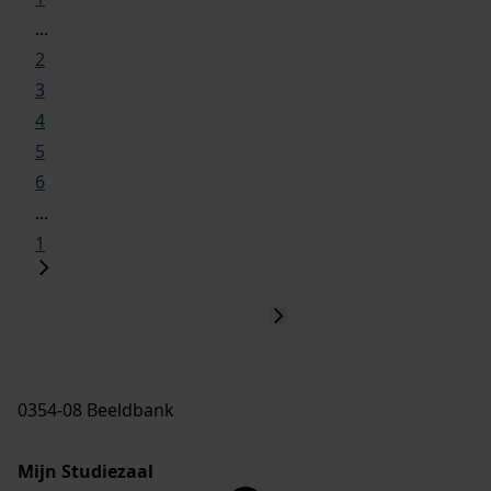
...
2
3
4
5
6
...
1
0354-08 Beeldbank
Mijn Studiezaal