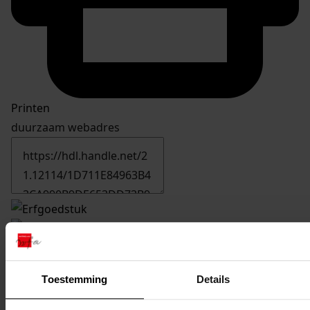
Printen
duurzaam webadres
7994
Officiële opening bejaardentehuis "Twiskerland",
1955, 27 september
Toestemming
Details
Datering
:
1955