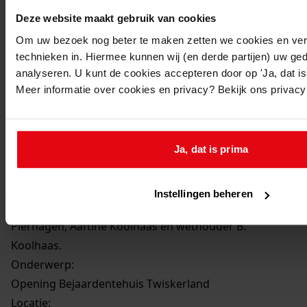
Beschrijving:
Deze website maakt gebruik van cookies
De heer M.J. Prinsen (Commissaris der Koningin in
Om uw bezoek nog beter te maken zetten we cookies en verg
Noord-Holland) en echtgenote worden verwelkomd
technieken in. Hiermee kunnen wij (en derde partijen) uw ge
door burgemeester J. Pierhagen van Twisk. Mevrouw
analyseren. U kunt de cookies accepteren door op 'Ja, dat is 
Meer informatie over cookies en privacy? Bekijk ons privac
Prinsen krijgt bloemen aangeboden van Aaftine
Koolhaas, dochter van wethouder B. Koolhaas
(voorzitter stichting"Twiskerland").Op de foto staan
(v.l.n.r.): ?, de echtgenote van dominee Stubbe,
Ja, dat is prima
mevrouw Irik, J. Klaver (man met hoed), mevrouw
Kranenburg, de heer Kranenburg, griffier F.W.A.
Instellingen beheren
Beelaerts van Blokland, de heer Bruin, burgemeester J.
Pierhagen, Aaftine Koolhaas en wethouder B.
Koolhaas.
Onderwerp:
Opening Bejaardentehuis Twiskerland
Locatie: