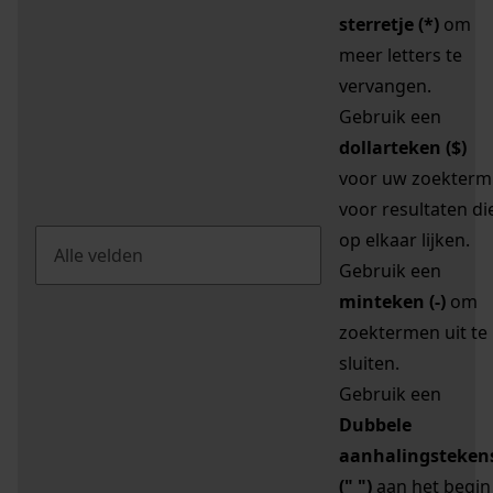
sterretje (*)
om
meer letters te
vervangen.
Gebruik een
dollarteken ($)
voor uw zoekterm
voor resultaten di
op elkaar lijken.
Gebruik een
minteken (-)
om
zoektermen uit te
sluiten.
Gebruik een
Dubbele
aanhalingsteken
(" ")
aan het begin