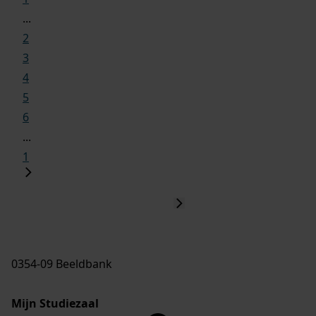
...
2
3
4
5
6
...
1
0354-09 Beeldbank
Mijn Studiezaal