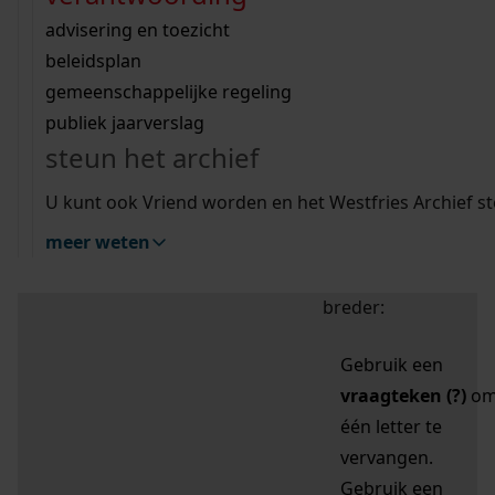
zoektips
Wij helpen u op weg met een aantal zoektips.
bekijk ons geschiedenislokaal
vergunningen
bouwvergunningen
advisering en toezicht
bekijk alle zoektips
beeld en geluid
omgevingsvergunningen
beleidsplan
uitleg nodig?
gemeenschappelijke regeling
publiek jaarverslag
Mijn Studiezaal (inloggen)
Wij helpen u op weg met een aantal zoektips.
steun het archief
bekijk alle zoektips
Door leestekens in
U kunt ook Vriend worden en het Westfries Archief s
uw zoekopdracht te
meer weten
gebruiken, zoekt u
specifieker of juist
breder:
Gebruik een
vraagteken (?)
o
één letter te
vervangen.
Gebruik een