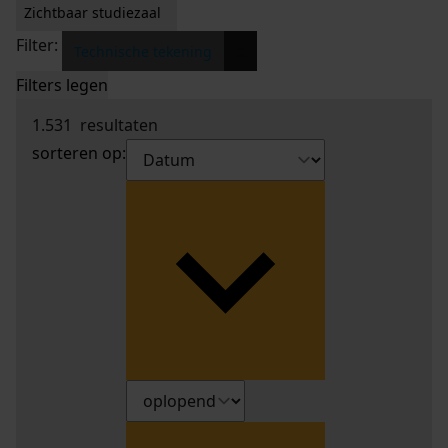
Zichtbaar studiezaal
Filter:
x
Technische tekening
Filters legen
1.531
resultaten
sorteren op: