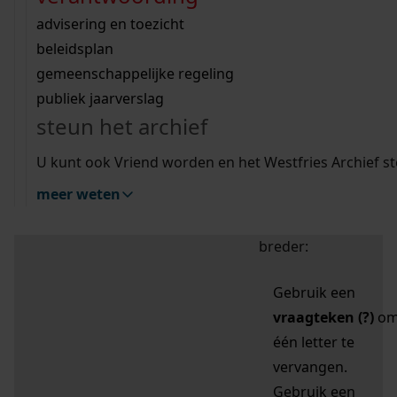
zoektips
Wij helpen u op weg met een aantal zoektips.
bekijk ons geschiedenislokaal
vergunningen
bouwvergunningen
advisering en toezicht
bekijk alle zoektips
beeld en geluid
omgevingsvergunningen
beleidsplan
uitleg nodig?
gemeenschappelijke regeling
publiek jaarverslag
Mijn Studiezaal (inloggen)
Wij helpen u op weg met een aantal zoektips.
steun het archief
bekijk alle zoektips
Door leestekens in
U kunt ook Vriend worden en het Westfries Archief s
uw zoekopdracht te
meer weten
gebruiken, zoekt u
specifieker of juist
breder:
Gebruik een
vraagteken (?)
o
één letter te
vervangen.
Gebruik een