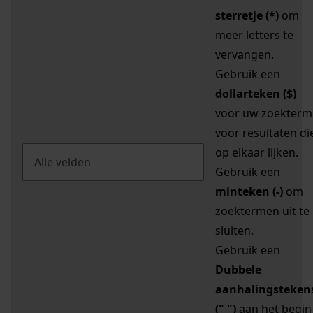
sterretje (*)
om
meer letters te
vervangen.
Gebruik een
dollarteken ($)
voor uw zoekterm
voor resultaten di
op elkaar lijken.
Gebruik een
minteken (-)
om
zoektermen uit te
sluiten.
Gebruik een
Dubbele
aanhalingsteken
(" ")
aan het begin