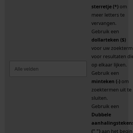
sterretje (*)
om
meer letters te
vervangen.
Gebruik een
dollarteken ($)
voor uw zoekterm
voor resultaten di
op elkaar lijken.
Gebruik een
minteken (-)
om
zoektermen uit te
sluiten.
Gebruik een
Dubbele
aanhalingsteken
(" ")
aan het begin