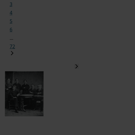
3
4
5
6
...
72