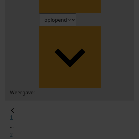
Weergave:
1
...
2