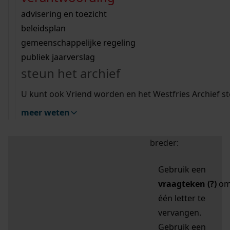
zoektips
Wij helpen u op weg met een aantal zoektips.
bekijk ons geschiedenislokaal
vergunningen
bouwvergunningen
advisering en toezicht
bekijk alle zoektips
beeld en geluid
omgevingsvergunningen
beleidsplan
uitleg nodig?
gemeenschappelijke regeling
publiek jaarverslag
Mijn Studiezaal (inloggen)
Wij helpen u op weg met een aantal zoektips.
steun het archief
bekijk alle zoektips
Door leestekens in
U kunt ook Vriend worden en het Westfries Archief s
uw zoekopdracht te
meer weten
gebruiken, zoekt u
specifieker of juist
breder:
Gebruik een
vraagteken (?)
o
één letter te
vervangen.
Gebruik een