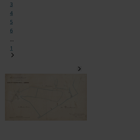
3
4
5
6
...
1