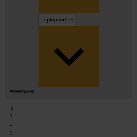
Weergave:
1
...
2