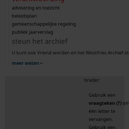
zoektips
Wij helpen u op weg met een aantal zoektips.
bekijk ons geschiedenislokaal
vergunningen
bouwvergunningen
advisering en toezicht
bekijk alle zoektips
beeld en geluid
omgevingsvergunningen
beleidsplan
uitleg nodig?
gemeenschappelijke regeling
publiek jaarverslag
Mijn Studiezaal (inloggen)
Wij helpen u op weg met een aantal zoektips.
steun het archief
bekijk alle zoektips
Door leestekens in
U kunt ook Vriend worden en het Westfries Archief s
uw zoekopdracht te
meer weten
gebruiken, zoekt u
specifieker of juist
breder:
Gebruik een
vraagteken (?)
o
één letter te
vervangen.
Gebruik een