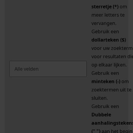
sterretje (*)
om
meer letters te
vervangen.
Gebruik een
dollarteken ($)
voor uw zoekterm
voor resultaten di
op elkaar lijken.
Gebruik een
minteken (-)
om
zoektermen uit te
sluiten.
Gebruik een
Dubbele
aanhalingsteken
(" ")
aan het begin