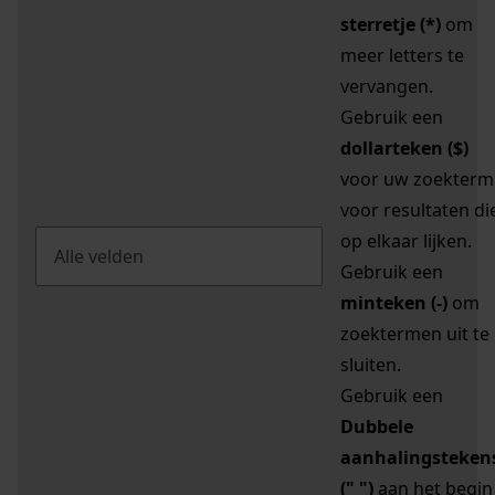
sterretje (*)
om
meer letters te
vervangen.
Gebruik een
dollarteken ($)
voor uw zoekterm
voor resultaten di
op elkaar lijken.
Gebruik een
minteken (-)
om
zoektermen uit te
sluiten.
Gebruik een
Dubbele
aanhalingsteken
(" ")
aan het begin