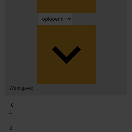
Weergave:
1
...
2