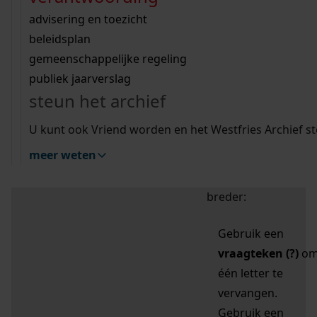
zoektips
Wij helpen u op weg met een aantal zoektips.
bekijk ons geschiedenislokaal
vergunningen
bouwvergunningen
advisering en toezicht
bekijk alle zoektips
beeld en geluid
omgevingsvergunningen
beleidsplan
uitleg nodig?
gemeenschappelijke regeling
publiek jaarverslag
Mijn Studiezaal (inloggen)
Wij helpen u op weg met een aantal zoektips.
steun het archief
bekijk alle zoektips
Door leestekens in
U kunt ook Vriend worden en het Westfries Archief s
uw zoekopdracht te
meer weten
gebruiken, zoekt u
specifieker of juist
breder:
Gebruik een
vraagteken (?)
o
één letter te
vervangen.
Gebruik een