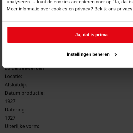
analyseren. U kunt de cookies accepteren door op 'Ja, dat is 
Meer informatie over cookies en privacy? Bekijk ons privac
18374
Zuiderzeewerken : Voltooide proefpolder bij
Andijk (29 Oct. 1927), 1927
Ja, dat is prima
Datering
:
1927
Instellingen beheren
Onderwerp:
Zuiderzeewerken
Locatie:
Afsluitdijk
Datum productie:
1927
Datering
:
1927
Uiterlijke vorm
: