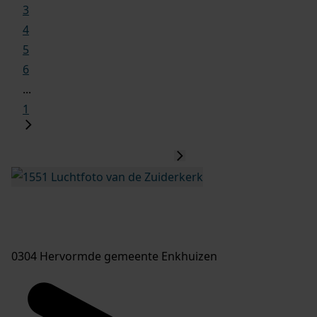
3
4
5
6
...
1
0304 Hervormde gemeente Enkhuizen