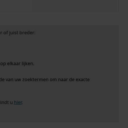
 of juist breder:
p elkaar lijken.
nde van uw zoektermen om naar de exacte
vindt u
hier
.