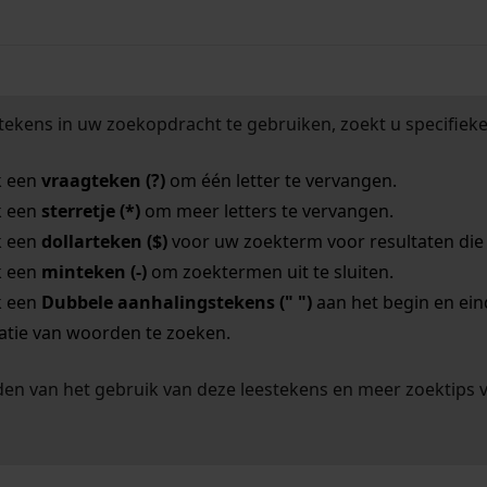
tekens in uw zoekopdracht te gebruiken, zoekt u specifieker
k een
vraagteken (?)
om één letter te vervangen.
k een
sterretje (*)
om meer letters te vervangen.
k een
dollarteken ($)
voor uw zoekterm voor resultaten die o
k een
minteken (-)
om zoektermen uit te sluiten.
k een
Dubbele aanhalingstekens (" ")
aan het begin en ei
tie van woorden te zoeken.
en van het gebruik van deze leestekens en meer zoektips 