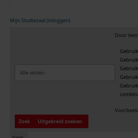
Mijn Studiezaal (inloggen)
Door lees
Gebrui
Gebrui
Gebrui
Gebrui
Gebrui
combina
Voorbeeld
Zoek
Uitgebreid zoeken
Soort