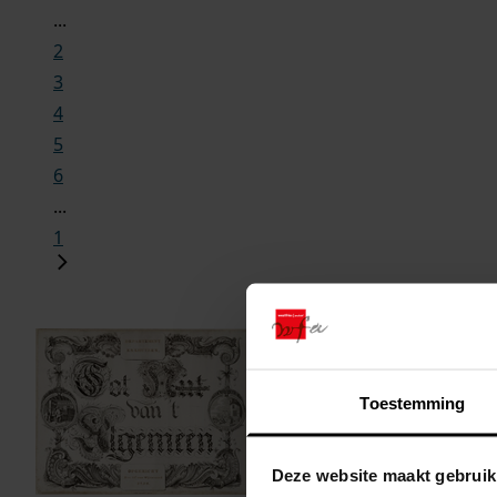
...
2
3
4
5
6
...
1
Toestemming
Deze website maakt gebruik