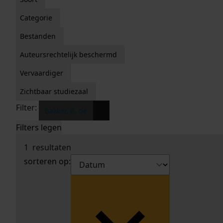
Categorie
Bestanden
Auteursrechtelijk beschermd
Vervaardiger
Zichtbaar studiezaal
Filter:
x
Bakker, B. de
Filters legen
1
resultaten
sorteren op: