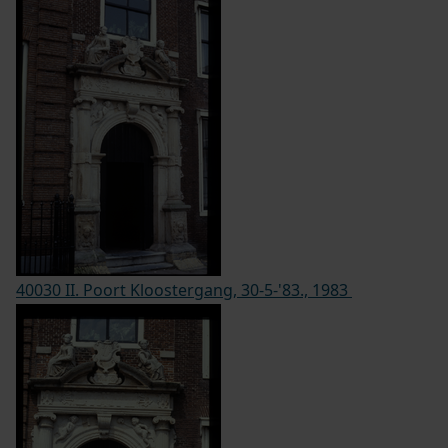
40030 II. Poort Kloostergang, 30-5-'83., 1983