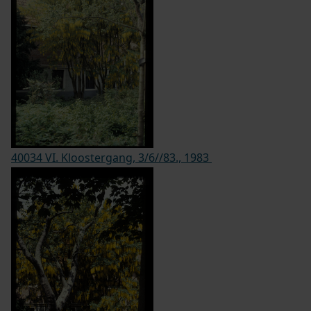
40034 VI. Kloostergang, 3/6//83., 1983