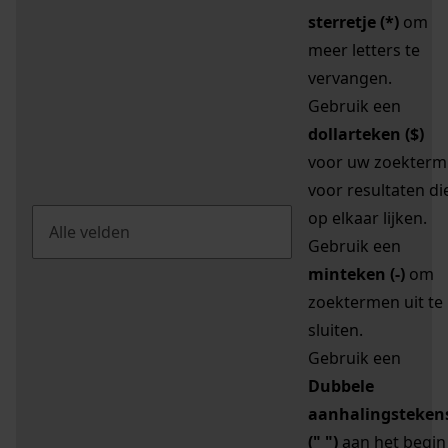
sterretje (*)
om
meer letters te
vervangen.
Gebruik een
dollarteken ($)
voor uw zoekterm
voor resultaten di
op elkaar lijken.
Gebruik een
minteken (-)
om
zoektermen uit te
sluiten.
Gebruik een
Dubbele
aanhalingsteken
(" ")
aan het begin