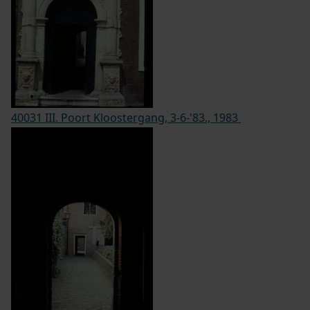
40031 III. Poort Kloostergang, 3-6-'83., 1983