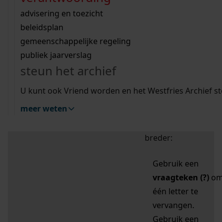
zoektips
Wij helpen u op weg met een aantal zoektips.
bekijk ons geschiedenislokaal
vergunningen
bouwvergunningen
advisering en toezicht
bekijk alle zoektips
beeld en geluid
omgevingsvergunningen
beleidsplan
uitleg nodig?
gemeenschappelijke regeling
publiek jaarverslag
Mijn Studiezaal (inloggen)
Wij helpen u op weg met een aantal zoektips.
steun het archief
bekijk alle zoektips
Door leestekens in
U kunt ook Vriend worden en het Westfries Archief s
uw zoekopdracht te
meer weten
gebruiken, zoekt u
specifieker of juist
breder:
Gebruik een
vraagteken (?)
o
één letter te
vervangen.
Gebruik een