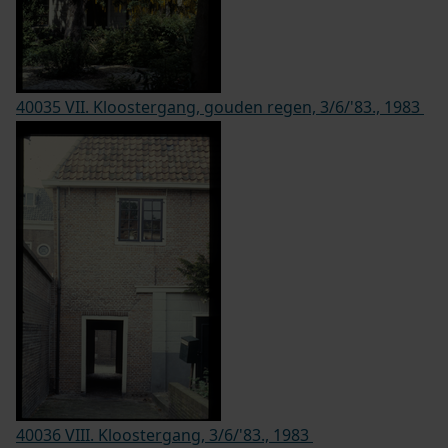
40035 VII. Kloostergang, gouden regen, 3/6/'83., 1983
40036 VIII. Kloostergang, 3/6/'83., 1983