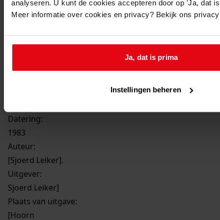
analyseren. U kunt de cookies accepteren door op 'Ja, dat is 
Printen
Meer informatie over cookies en privacy? Bekijk ons privac
duurzaam webadres
Ja, dat is prima
Instellingen beheren
Poort Kloostergang; [Sjoerd Leiker].
Datering
:
1983
Auteur:
[Sjoerd Leiker].
Uitgever:
Sjoerd Leiker]
Plaats van uitgave:
[Hoorn