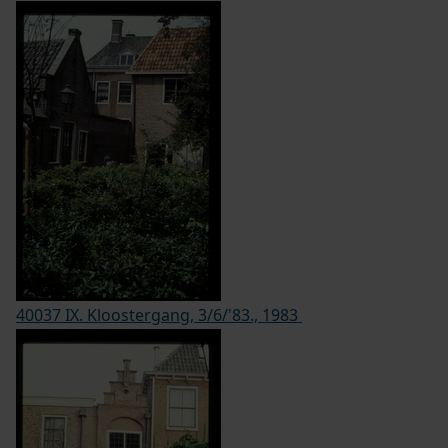
40037 IX. Kloostergang, 3/6/'83., 1983