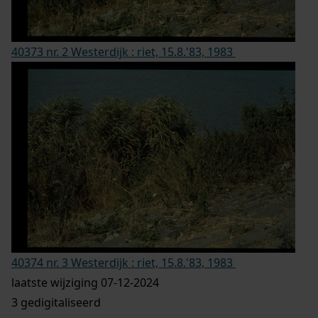
40373 nr. 2 Westerdijk : riet, 15.8.'83, 1983
40374 nr. 3 Westerdijk : riet, 15.8.'83, 1983
laatste wijziging 07-12-2024
3 gedigitaliseerd