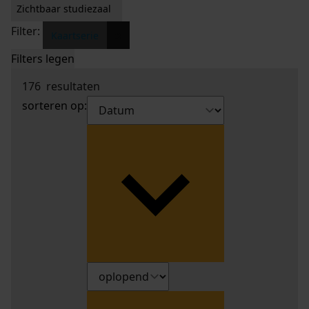
Zichtbaar studiezaal
Filter:
x
Kaartserie
Filters legen
176
resultaten
sorteren op: