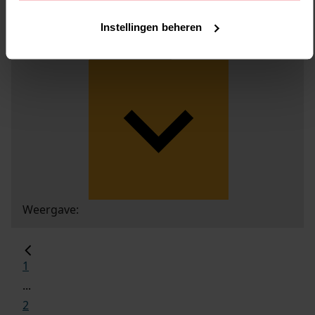
Instellingen beheren
Weergave:
1
...
2