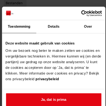
Bestanden
Auteursrechtelijk beschermd
Vervaardiger
Toestemming
Details
Over
Zichtbaar studiezaal
Filter:
x
Hooge, R. de
Deze website maakt gebruik van cookies
Filters legen
Om uw bezoek nog beter te maken zetten we cookies en
1
resultaten
vergelijkbare technieken in. Hiermee kunnen wij (en derde
partijen) uw gedrag op onze website analyseren. U kunt
sorteren op:
de cookies accepteren door op 'Ja, dat is prima' te
klikken. Meer informatie over cookies en privacy? Bekijk
ons privacybeleid
privacybeleid
Ja, dat is prima