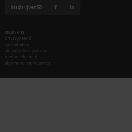
inschrijven
steun ons
privacybeleid
cookiebeleid
website door webreact
toegankelijkheid
algemene voorwaarden