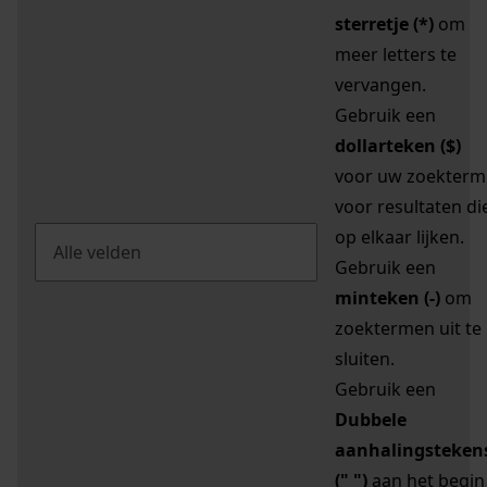
sterretje (*)
om
meer letters te
vervangen.
Gebruik een
dollarteken ($)
voor uw zoekterm
voor resultaten di
op elkaar lijken.
Gebruik een
minteken (-)
om
zoektermen uit te
sluiten.
Gebruik een
Dubbele
aanhalingsteken
(" ")
aan het begin