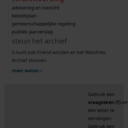
zoektips
Wij helpen u op weg met een aantal zoektips.
bekijk ons geschiedenislokaal
vergunningen
bouwvergunningen
advisering en toezicht
bekijk alle zoektips
beeld en geluid
omgevingsvergunningen
beleidsplan
uitleg nodig?
gemeenschappelijke regeling
publiek jaarverslag
Mijn Studiezaal (inloggen)
Wij helpen u op weg met een aantal zoektips.
steun het archief
bekijk alle zoektips
Door leestekens in
U kunt ook Vriend worden en het Westfries
uw zoekopdracht te
Archief steunen.
gebruiken, zoekt u
meer weten
specifieker of juist
breder:
Gebruik een
vraagteken (?)
o
één letter te
vervangen.
Gebruik een