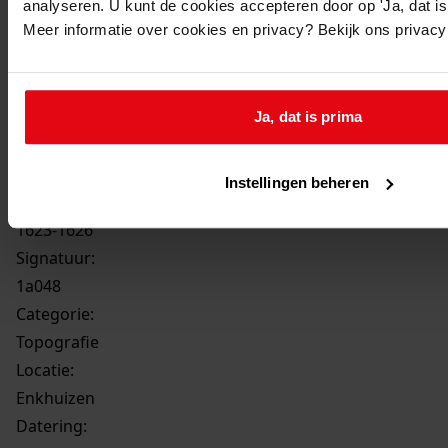
analyseren. U kunt de cookies accepteren door op 'Ja, dat is 
Meer informatie over cookies en privacy? Bekijk ons privac
Ja, dat is prima
1a48
ô fortuna, non es omnibus una : gezicht op
Enkhuizen vanuit zee, 1623-1626
Instellingen beheren
Datering
:
1623-1626
Signatuur:
1a048
Categorie:
Topografie
Locatie:
Enkhuizen
Datering
: