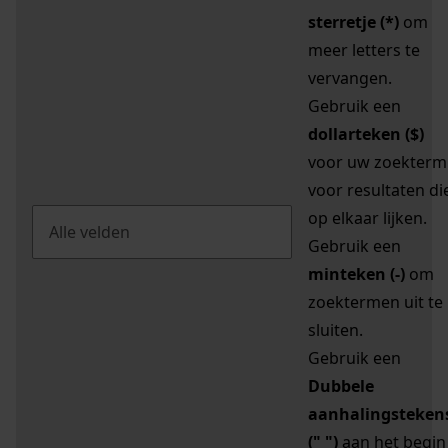
sterretje (*)
om
meer letters te
vervangen.
Gebruik een
dollarteken ($)
voor uw zoekterm
voor resultaten di
op elkaar lijken.
Gebruik een
minteken (-)
om
zoektermen uit te
sluiten.
Gebruik een
Dubbele
aanhalingsteken
(" ")
aan het begin