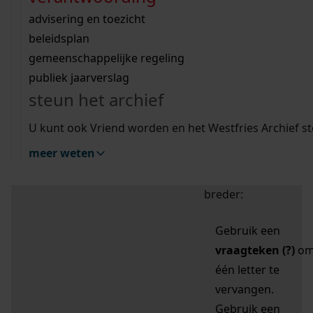
zoektips
Wij helpen u op weg met een aantal zoektips.
bekijk ons geschiedenislokaal
vergunningen
bouwvergunningen
advisering en toezicht
bekijk alle zoektips
beeld en geluid
omgevingsvergunningen
beleidsplan
uitleg nodig?
gemeenschappelijke regeling
publiek jaarverslag
Mijn Studiezaal (inloggen)
Wij helpen u op weg met een aantal zoektips.
steun het archief
bekijk alle zoektips
Door leestekens in
U kunt ook Vriend worden en het Westfries Archief s
uw zoekopdracht te
meer weten
gebruiken, zoekt u
specifieker of juist
breder:
Gebruik een
vraagteken (?)
o
één letter te
vervangen.
Gebruik een