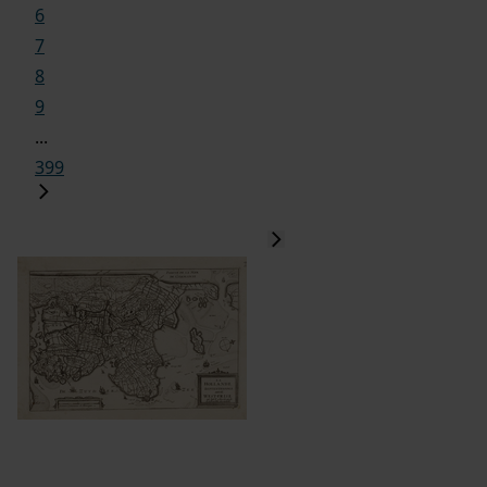
6
7
8
9
...
399