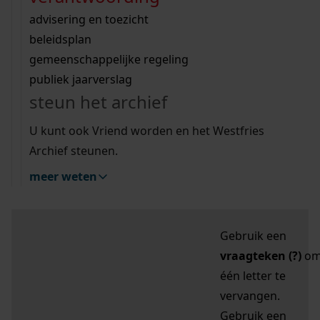
zoektips
Wij helpen u op weg met een aantal zoektips.
bekijk ons geschiedenislokaal
vergunningen
bouwvergunningen
advisering en toezicht
bekijk alle zoektips
beeld en geluid
omgevingsvergunningen
beleidsplan
uitleg nodig?
gemeenschappelijke regeling
publiek jaarverslag
Mijn Studiezaal (inloggen)
Wij helpen u op weg met een aantal zoektips.
steun het archief
bekijk alle zoektips
Door leestekens in
U kunt ook Vriend worden en het Westfries
uw zoekopdracht te
Archief steunen.
gebruiken, zoekt u
meer weten
specifieker of juist
breder:
Gebruik een
vraagteken (?)
o
één letter te
vervangen.
Gebruik een