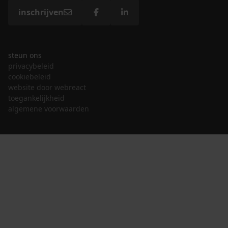
inschrijven
steun ons
privacybeleid
cookiebeleid
website door webreact
toegankelijkheid
algemene voorwaarden