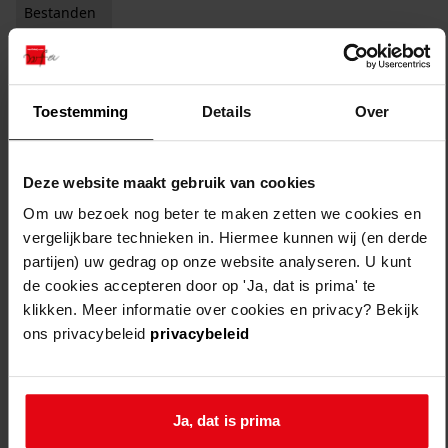
Bestanden
Auteursrechtelijk beschermd
Vervaardiger
Toestemming
Details
Over
Zichtbaar studiezaal
Filter:
x
Pomp, G.
Deze website maakt gebruik van cookies
Filters legen
Om uw bezoek nog beter te maken zetten we cookies en
1
resultaten
vergelijkbare technieken in. Hiermee kunnen wij (en derde
partijen) uw gedrag op onze website analyseren. U kunt
sorteren op:
de cookies accepteren door op 'Ja, dat is prima' te
klikken. Meer informatie over cookies en privacy? Bekijk
ons privacybeleid
privacybeleid
Ja, dat is prima