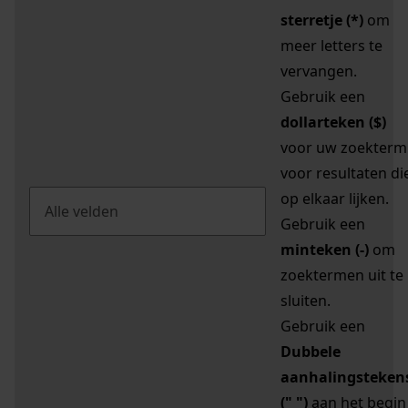
sterretje (*)
om
meer letters te
vervangen.
Gebruik een
dollarteken ($)
voor uw zoekterm
voor resultaten di
op elkaar lijken.
Gebruik een
minteken (-)
om
zoektermen uit te
sluiten.
Gebruik een
Dubbele
aanhalingsteken
(" ")
aan het begin