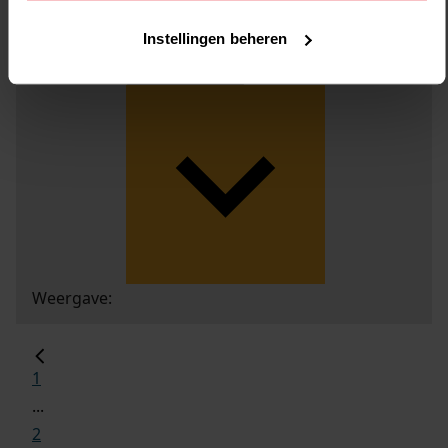
Instellingen beheren
Weergave:
1
...
2