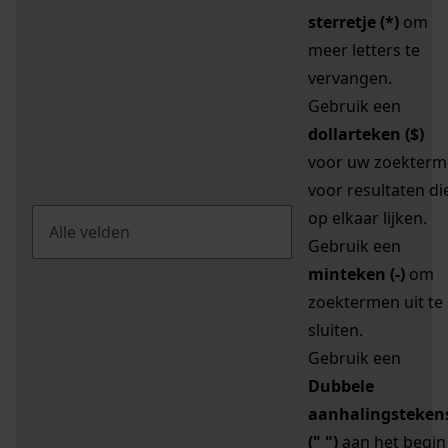
sterretje (*)
om
meer letters te
vervangen.
Gebruik een
dollarteken ($)
voor uw zoekterm
voor resultaten di
op elkaar lijken.
Gebruik een
minteken (-)
om
zoektermen uit te
sluiten.
Gebruik een
Dubbele
aanhalingsteken
(" ")
aan het begin