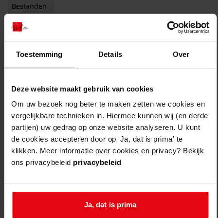
Bestanden
Auteursrechtelijk beschermd
Vervaardiger
Toestemming
Details
Over
Zichtbaar studiezaal
Filter:
x
Anthonii, A.
Deze website maakt gebruik van cookies
Filters legen
Om uw bezoek nog beter te maken zetten we cookies en
1
resultaten
vergelijkbare technieken in. Hiermee kunnen wij (en derde
partijen) uw gedrag op onze website analyseren. U kunt
sorteren op:
de cookies accepteren door op 'Ja, dat is prima' te
klikken. Meer informatie over cookies en privacy? Bekijk
ons privacybeleid
privacybeleid
Ja, dat is prima