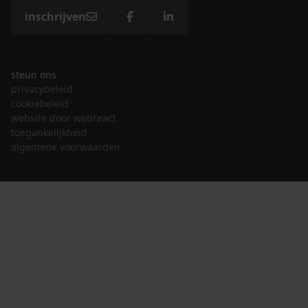
inschrijven
steun ons
privacybeleid
cookiebeleid
website door webreact
toegankelijkheid
algemene voorwaarden