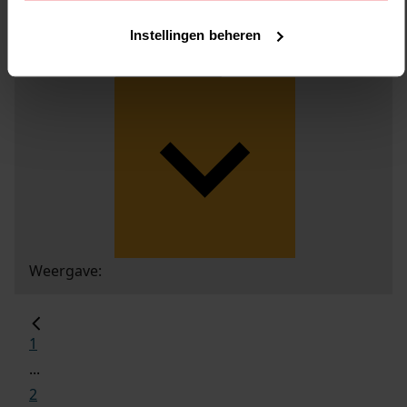
Instellingen beheren
Weergave:
1
...
2