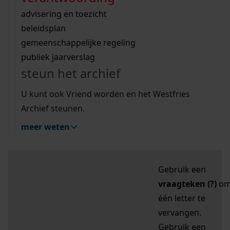
zoektips
Wij helpen u op weg met een aantal zoektips.
bekijk ons geschiedenislokaal
vergunningen
bouwvergunningen
advisering en toezicht
bekijk alle zoektips
beeld en geluid
omgevingsvergunningen
beleidsplan
uitleg nodig?
gemeenschappelijke regeling
publiek jaarverslag
Mijn Studiezaal (inloggen)
Wij helpen u op weg met een aantal zoektips.
steun het archief
bekijk alle zoektips
Door leestekens in
U kunt ook Vriend worden en het Westfries
uw zoekopdracht te
Archief steunen.
gebruiken, zoekt u
meer weten
specifieker of juist
breder:
Gebruik een
vraagteken (?)
o
één letter te
vervangen.
Gebruik een