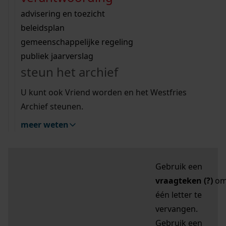
zoektips
Wij helpen u op weg met een aantal zoektips.
bekijk ons geschiedenislokaal
vergunningen
bouwvergunningen
advisering en toezicht
bekijk alle zoektips
beeld en geluid
omgevingsvergunningen
beleidsplan
uitleg nodig?
gemeenschappelijke regeling
publiek jaarverslag
Mijn Studiezaal (inloggen)
Wij helpen u op weg met een aantal zoektips.
steun het archief
bekijk alle zoektips
Door leestekens in
U kunt ook Vriend worden en het Westfries
uw zoekopdracht te
Archief steunen.
gebruiken, zoekt u
meer weten
specifieker of juist
breder:
Gebruik een
vraagteken (?)
o
één letter te
vervangen.
Gebruik een