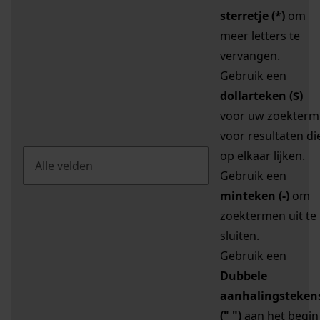
sterretje (*)
om
meer letters te
vervangen.
Gebruik een
dollarteken ($)
voor uw zoekterm
voor resultaten di
op elkaar lijken.
Gebruik een
minteken (-)
om
zoektermen uit te
sluiten.
Gebruik een
Dubbele
aanhalingsteken
(" ")
aan het begin