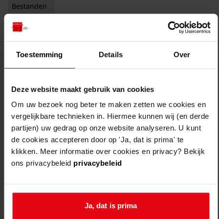
Bestanden
Auteursrechtelijk beschermd
Vervaardiger
Toestemming
Details
Over
Zichtbaar studiezaal
Filter:
x
Bellenger
Deze website maakt gebruik van cookies
Filters legen
Om uw bezoek nog beter te maken zetten we cookies en
1
resultaten
vergelijkbare technieken in. Hiermee kunnen wij (en derde
partijen) uw gedrag op onze website analyseren. U kunt
sorteren op:
de cookies accepteren door op 'Ja, dat is prima' te
klikken. Meer informatie over cookies en privacy? Bekijk
ons privacybeleid
privacybeleid
Ja, dat is prima