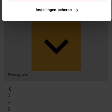
Instellingen beheren
Weergave:
1
...
2