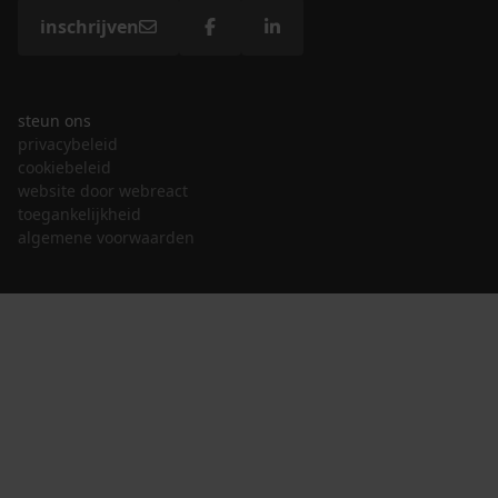
inschrijven
steun ons
privacybeleid
cookiebeleid
website door webreact
toegankelijkheid
algemene voorwaarden