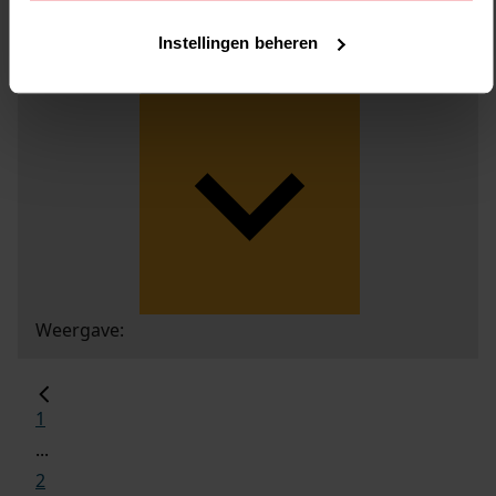
Instellingen beheren
Weergave:
1
...
2