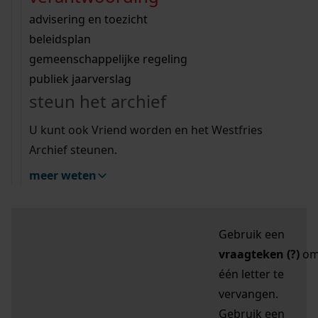
zoektips
Wij helpen u op weg met een aantal zoektips.
bekijk ons geschiedenislokaal
vergunningen
bouwvergunningen
advisering en toezicht
bekijk alle zoektips
beeld en geluid
omgevingsvergunningen
beleidsplan
uitleg nodig?
gemeenschappelijke regeling
publiek jaarverslag
Mijn Studiezaal (inloggen)
Wij helpen u op weg met een aantal zoektips.
steun het archief
bekijk alle zoektips
Door leestekens in
U kunt ook Vriend worden en het Westfries
uw zoekopdracht te
Archief steunen.
gebruiken, zoekt u
meer weten
specifieker of juist
breder:
Gebruik een
vraagteken (?)
o
één letter te
vervangen.
Gebruik een