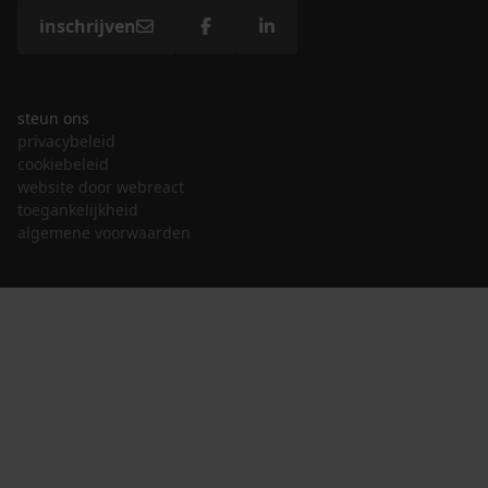
inschrijven
steun ons
privacybeleid
cookiebeleid
website door webreact
toegankelijkheid
algemene voorwaarden