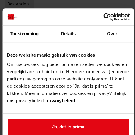
Bestanden
Auteursrechtelijk beschermd
Vervaardiger
Toestemming
Details
Over
Zichtbaar studiezaal
Filter:
x
Hooge, R. de
Deze website maakt gebruik van cookies
Filters legen
Om uw bezoek nog beter te maken zetten we cookies en
1
resultaten
vergelijkbare technieken in. Hiermee kunnen wij (en derde
partijen) uw gedrag op onze website analyseren. U kunt
sorteren op:
de cookies accepteren door op 'Ja, dat is prima' te
klikken. Meer informatie over cookies en privacy? Bekijk
ons privacybeleid
privacybeleid
Ja, dat is prima