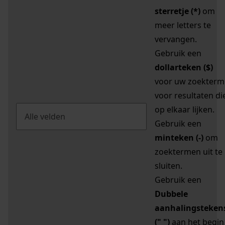
sterretje (*)
om
meer letters te
vervangen.
Gebruik een
dollarteken ($)
voor uw zoekterm
voor resultaten di
op elkaar lijken.
Gebruik een
minteken (-)
om
zoektermen uit te
sluiten.
Gebruik een
Dubbele
aanhalingsteken
(" ")
aan het begin