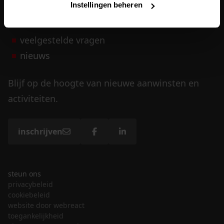
Instellingen beheren
vrijwilligers
veelgestelde vragen
nieuws
Blijf op de hoogte van nieuwe aanwinsten en
activiteiten.
inschrijven
steun ons
privacybeleid
cookiebeleid
website door webreact
toegankelijkheid