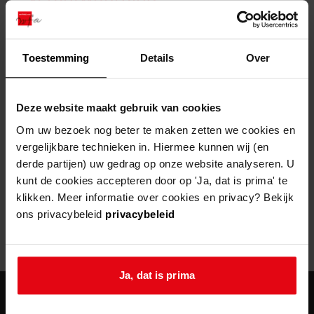
zoektips
Wij helpen u op weg met een aantal zoektips.
bekijk ons geschiedenislokaal
vergunningen
bouwvergunningen
advisering en toezicht
bekijk alle zoektips
beeld en geluid
omgevingsvergunningen
beleidsplan
uitleg nodig?
gemeenschappelijke regeling
Toestemming
Details
Over
publiek jaarverslag
Wij helpen u op weg met een aantal zoektips.
Helaas, er is een fout opgetreden
steun het archief
bekijk alle zoektips
Door een fout tijdens het verwerken van deze pagina is het niet
Deze website maakt gebruik van cookies
mogelijk om deze pagina te kunnen bekijken.
U kunt ook Vriend worden en het Westfries
Om uw bezoek nog beter te maken zetten we cookies en
Archief steunen.
vergelijkbare technieken in. Hiermee kunnen wij (en
404
- Not Found
derde partijen) uw gedrag op onze website analyseren. U
meer weten
kunt de cookies accepteren door op 'Ja, dat is prima' te
Mogelijk kunt u deze pagina niet bezoeken door:
klikken. Meer informatie over cookies en privacy? Bekijk
ons privacybeleid
privacybeleid
een
verouderde bladwijzer/favoriet
een zoekmachine heeft een
verouderde lijst van de website
een
fout getypt
adres
Ja, dat is prima
agenda