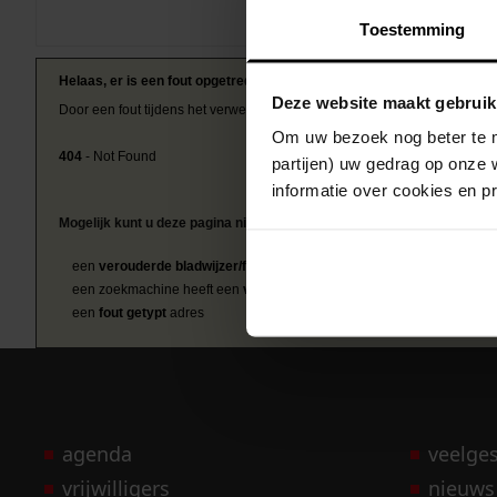
Toestemming
Helaas, er is een fout opgetreden
Deze website maakt gebruik
Door een fout tijdens het verwerken van deze pagina is het niet mogelij
Om uw bezoek nog beter te m
404
- Not Found
partijen) uw gedrag op onze 
informatie over cookies en p
Mogelijk kunt u deze pagina niet bezoeken door:
een
verouderde bladwijzer/favoriet
een zoekmachine heeft een
verouderde lijst van de website
een
fout getypt
adres
agenda
veelge
vrijwilligers
nieuws