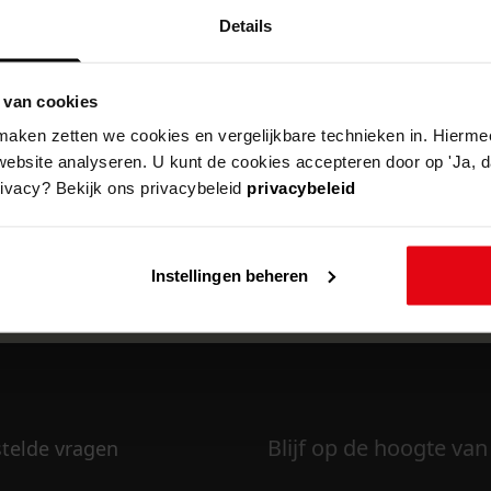
Details
 van cookies
k om deze pagina te kunnen bekijken.
aken zetten we cookies en vergelijkbare technieken in. Hierme
website analyseren. U kunt de cookies accepteren door op 'Ja, da
rivacy? Bekijk ons privacybeleid
privacybeleid
Instellingen beheren
Blijf op de hoogte van
stelde vragen