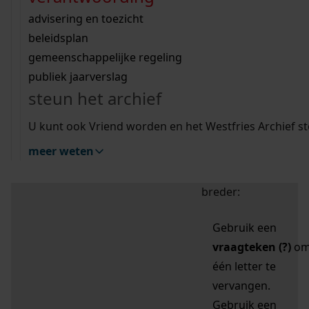
zoektips
Wij helpen u op weg met een aantal zoektips.
bekijk ons geschiedenislokaal
vergunningen
bouwvergunningen
advisering en toezicht
bekijk alle zoektips
beeld en geluid
omgevingsvergunningen
beleidsplan
uitleg nodig?
gemeenschappelijke regeling
publiek jaarverslag
Mijn Studiezaal (inloggen)
Wij helpen u op weg met een aantal zoektips.
steun het archief
bekijk alle zoektips
Door leestekens in
U kunt ook Vriend worden en het Westfries Archief s
uw zoekopdracht te
meer weten
gebruiken, zoekt u
specifieker of juist
breder:
Gebruik een
vraagteken (?)
o
één letter te
vervangen.
Gebruik een