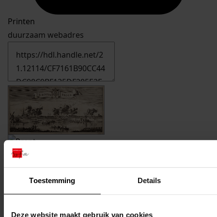
Printen
duurzaam webadres
65h170
Groote Broek : Loterye van yder Lot elf
stuyvers den Inlegh, 1694, 20 augustus / 1695 / 1696
Toestemming
Details
Datering
:
1694(?)
Signatuur:
Deze website maakt gebruik van cookies