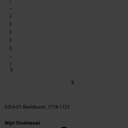
...
2
3
4
5
6
...
1
0354-01 Beeldbank, 1718-1723
Mijn Studiezaal