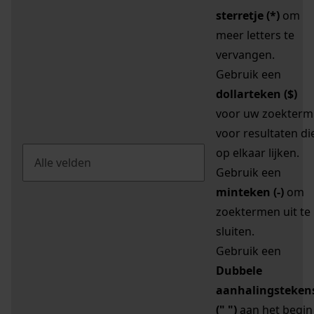
sterretje (*)
om
meer letters te
vervangen.
Gebruik een
dollarteken ($)
voor uw zoekterm
voor resultaten di
op elkaar lijken.
Gebruik een
minteken (-)
om
zoektermen uit te
sluiten.
Gebruik een
Dubbele
aanhalingsteken
(" ")
aan het begin