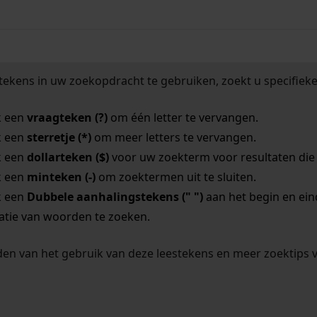
tekens in uw zoekopdracht te gebruiken, zoekt u specifieker
k een
vraagteken (?)
om één letter te vervangen.
k een
sterretje (*)
om meer letters te vervangen.
k een
dollarteken ($)
voor uw zoekterm voor resultaten die o
k een
minteken (-)
om zoektermen uit te sluiten.
k een
Dubbele aanhalingstekens (" ")
aan het begin en ei
tie van woorden te zoeken.
en van het gebruik van deze leestekens en meer zoektips 