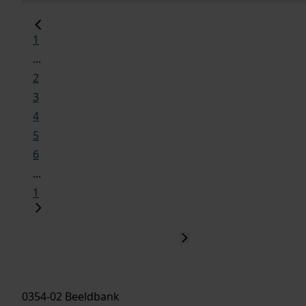
1
...
2
3
4
5
6
...
1
0354-02 Beeldbank