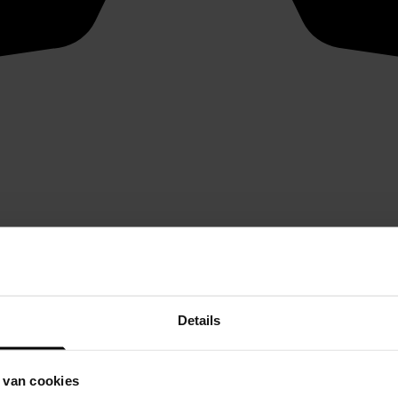
Details
 van cookies