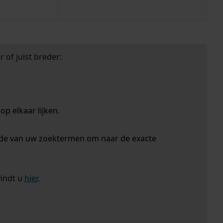
 of juist breder:
p elkaar lijken.
nde van uw zoektermen om naar de exacte
vindt u
hier
.