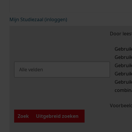
Mijn Studiezaal (inloggen)
Door lees
Gebrui
Gebrui
Gebrui
Gebrui
Gebrui
combina
Voorbeeld
Zoek
Uitgebreid zoeken