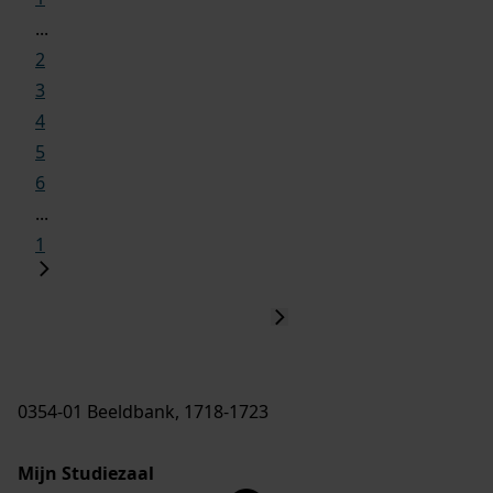
...
2
3
4
5
6
...
1
0354-01 Beeldbank, 1718-1723
Mijn Studiezaal