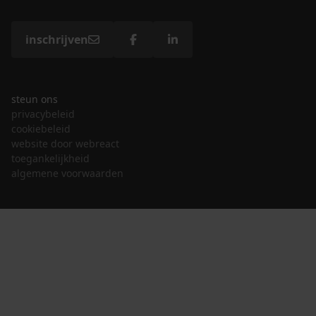
inschrijven
steun ons
privacybeleid
cookiebeleid
website door webreact
toegankelijkheid
algemene voorwaarden