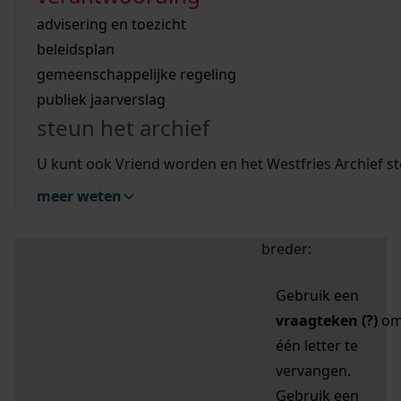
zoektips
Wij helpen u op weg met een aantal zoektips.
bekijk ons geschiedenislokaal
vergunningen
bouwvergunningen
advisering en toezicht
bekijk alle zoektips
beeld en geluid
omgevingsvergunningen
beleidsplan
uitleg nodig?
gemeenschappelijke regeling
publiek jaarverslag
Mijn Studiezaal (inloggen)
Wij helpen u op weg met een aantal zoektips.
steun het archief
bekijk alle zoektips
Door leestekens in
U kunt ook Vriend worden en het Westfries Archief s
uw zoekopdracht te
meer weten
gebruiken, zoekt u
specifieker of juist
breder:
Gebruik een
vraagteken (?)
o
één letter te
vervangen.
Gebruik een