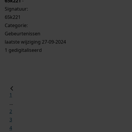
65k221
-
Signatuur:
65k221
Categorie:
Gebeurtenissen
laatste wijziging 27-09-2024
1 gedigitaliseerd
1
...
2
3
4