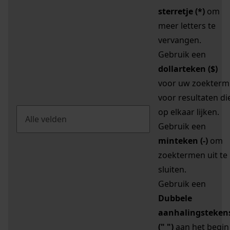
sterretje (*)
om
meer letters te
vervangen.
Gebruik een
dollarteken ($)
voor uw zoekterm
voor resultaten di
op elkaar lijken.
Gebruik een
minteken (-)
om
zoektermen uit te
sluiten.
Gebruik een
Dubbele
aanhalingsteken
(" ")
aan het begin