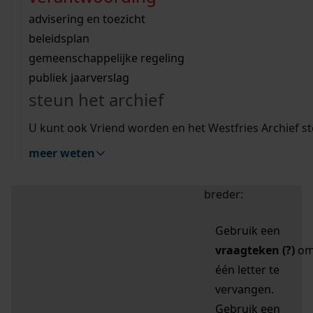
zoektips
Wij helpen u op weg met een aantal zoektips.
bekijk ons geschiedenislokaal
vergunningen
bouwvergunningen
advisering en toezicht
bekijk alle zoektips
beeld en geluid
omgevingsvergunningen
beleidsplan
uitleg nodig?
gemeenschappelijke regeling
publiek jaarverslag
Mijn Studiezaal (inloggen)
Wij helpen u op weg met een aantal zoektips.
steun het archief
bekijk alle zoektips
Door leestekens in
U kunt ook Vriend worden en het Westfries Archief s
uw zoekopdracht te
meer weten
gebruiken, zoekt u
specifieker of juist
breder:
Gebruik een
vraagteken (?)
o
één letter te
vervangen.
Gebruik een