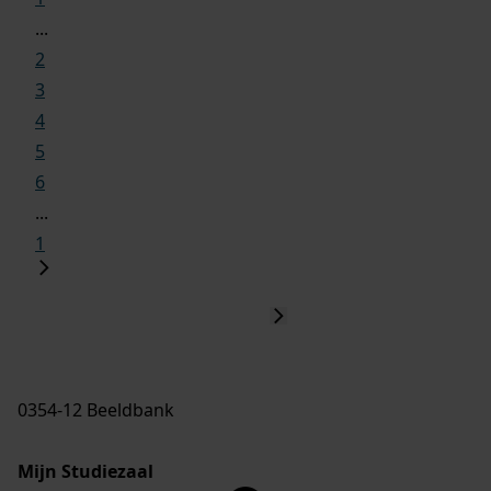
...
2
3
4
5
6
...
1
0354-12 Beeldbank
Mijn Studiezaal