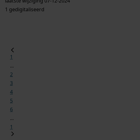
laatste wijziging 07-12-2024
1 gedigitaliseerd
1
...
2
3
4
5
6
...
1