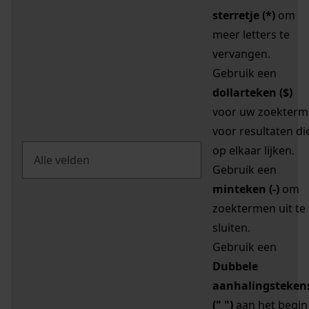
sterretje (*)
om
meer letters te
vervangen.
Gebruik een
dollarteken ($)
voor uw zoekterm
voor resultaten di
op elkaar lijken.
Gebruik een
minteken (-)
om
zoektermen uit te
sluiten.
Gebruik een
Dubbele
aanhalingsteken
(" ")
aan het begin