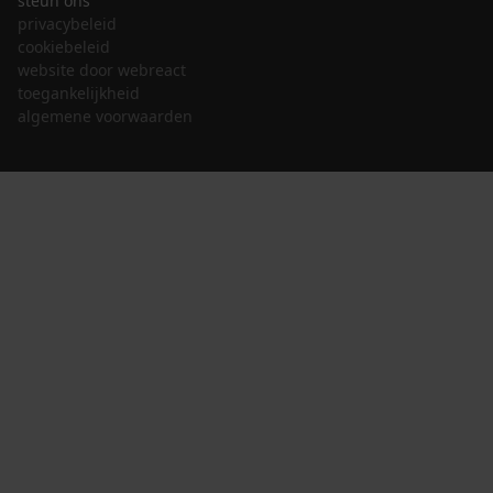
steun ons
privacybeleid
cookiebeleid
website door webreact
toegankelijkheid
algemene voorwaarden