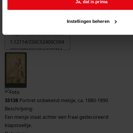
Ja, dat is prima
Printen
duurzaam webadres
Instellingen beheren
35138
Portret onbekend meisje, ca. 1880-1890
Beschrijving:
Een meisje staat achter een fraai gedecoreerd
klapstoeltje.