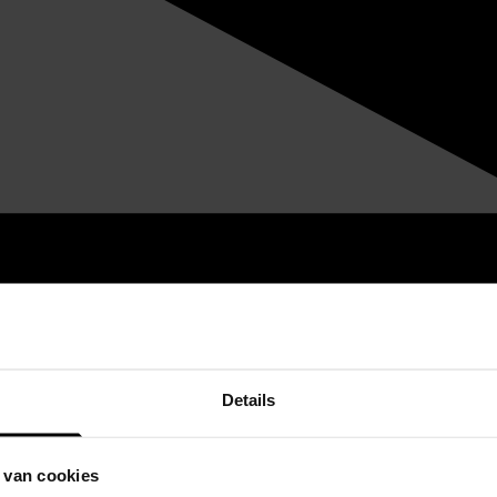
Details
 van cookies