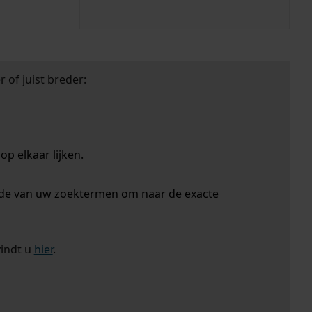
 of juist breder:
p elkaar lijken.
nde van uw zoektermen om naar de exacte
vindt u
hier
.