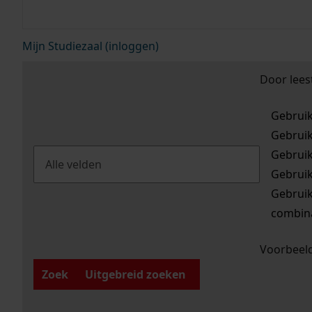
Mijn Studiezaal (inloggen)
Door lees
Gebrui
Gebrui
Gebrui
Gebrui
Gebrui
combina
Voorbeeld
Zoek
Uitgebreid zoeken