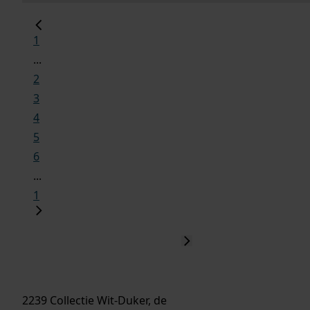
1
...
2
3
4
5
6
...
1
2239 Collectie Wit-Duker, de