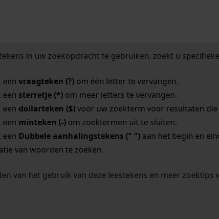
tekens in uw zoekopdracht te gebruiken, zoekt u specifieker
k een
vraagteken (?)
om één letter te vervangen.
k een
sterretje (*)
om meer letters te vervangen.
k een
dollarteken ($)
voor uw zoekterm voor resultaten die o
k een
minteken (-)
om zoektermen uit te sluiten.
k een
Dubbele aanhalingstekens (" ")
aan het begin en ei
tie van woorden te zoeken.
en van het gebruik van deze leestekens en meer zoektips 