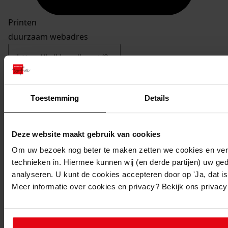
Printen
duurzaam webadres
Toestemming
Details
Deze website maakt gebruik van cookies
Om uw bezoek nog beter te maken zetten we cookies en verg
technieken in. Hiermee kunnen wij (en derde partijen) uw ge
1a61
Slag op de Zuiderzee, 11 en 12 oktober 1573,
analyseren. U kunt de cookies accepteren door op 'Ja, dat is 
1573, 11 en 12 oktober
Meer informatie over cookies en privacy? Bekijk ons privac
Datering
:
1500-1700