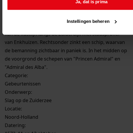
Signatuur:
Ja, dat is prima
1a061
Beschrijving:
Instellingen beheren
Circa twintig strijdende schepen. Linksboven een deel
van de kustlijn langs de Zuiderdijk met stadsprofiel
van Enkhuizen. Rechtsonder zinkt een schip, waarvan
de bemanning zichtbaar in paniek is. In het midden op
de voorgrond de schepen van "Princen Admiral" en
"Admiral des Alba".
Categorie:
Gebeurtenissen
Onderwerp:
Slag op de Zuiderzee
Locatie:
Noord-Holland
Datering
: