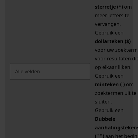
sterretje (*)
om
meer letters te
vervangen.
Gebruik een
dollarteken ($)
voor uw zoekterm
voor resultaten di
op elkaar lijken.
Gebruik een
minteken (-)
om
zoektermen uit te
sluiten.
Gebruik een
Dubbele
aanhalingsteken
(" ")
aan het begin