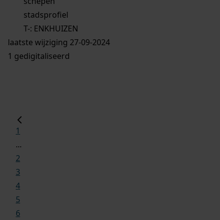
schepen
stadsprofiel
T-: ENKHUIZEN
laatste wijziging 27-09-2024
1 gedigitaliseerd
1
...
2
3
4
5
6