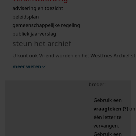
zoektips
Wij helpen u op weg met een aantal zoektips.
bekijk ons geschiedenislokaal
vergunningen
bouwvergunningen
advisering en toezicht
bekijk alle zoektips
beeld en geluid
omgevingsvergunningen
beleidsplan
uitleg nodig?
gemeenschappelijke regeling
publiek jaarverslag
Mijn Studiezaal (inloggen)
Wij helpen u op weg met een aantal zoektips.
steun het archief
bekijk alle zoektips
Door leestekens in
U kunt ook Vriend worden en het Westfries Archief s
uw zoekopdracht te
meer weten
gebruiken, zoekt u
specifieker of juist
breder:
Gebruik een
vraagteken (?)
o
één letter te
vervangen.
Gebruik een