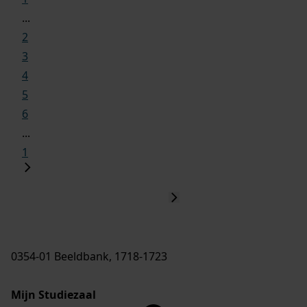
...
2
3
4
5
6
...
1
0354-01 Beeldbank, 1718-1723
Mijn Studiezaal