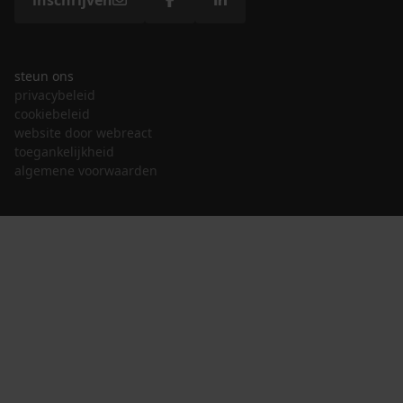
steun ons
privacybeleid
cookiebeleid
website door webreact
toegankelijkheid
algemene voorwaarden