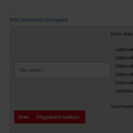
Mijn Studiezaal (inloggen)
Door lees
Gebrui
Gebrui
Gebrui
Gebrui
Gebrui
combina
Voorbeeld
Zoek
Uitgebreid zoeken