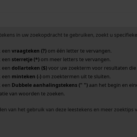
tekens in uw zoekopdracht te gebruiken, zoekt u specifieker
k een
vraagteken (?)
om één letter te vervangen.
k een
sterretje (*)
om meer letters te vervangen.
k een
dollarteken ($)
voor uw zoekterm voor resultaten die o
k een
minteken (-)
om zoektermen uit te sluiten.
k een
Dubbele aanhalingstekens (" ")
aan het begin en ei
tie van woorden te zoeken.
en van het gebruik van deze leestekens en meer zoektips 