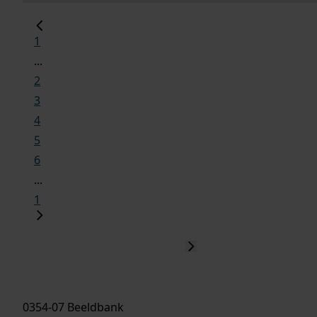
1
...
2
3
4
5
6
...
1
0354-07 Beeldbank