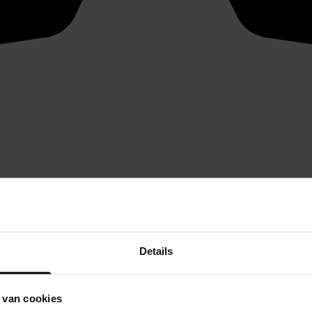
Details
 van cookies