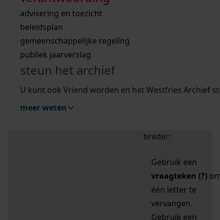
zoektips
Wij helpen u op weg met een aantal zoektips.
bekijk ons geschiedenislokaal
vergunningen
bouwvergunningen
advisering en toezicht
bekijk alle zoektips
beeld en geluid
omgevingsvergunningen
beleidsplan
uitleg nodig?
gemeenschappelijke regeling
publiek jaarverslag
Mijn Studiezaal (inloggen)
Wij helpen u op weg met een aantal zoektips.
steun het archief
bekijk alle zoektips
Door leestekens in
U kunt ook Vriend worden en het Westfries Archief s
uw zoekopdracht te
meer weten
gebruiken, zoekt u
specifieker of juist
breder:
Gebruik een
vraagteken (?)
o
één letter te
vervangen.
Gebruik een