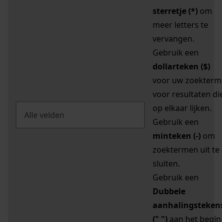
sterretje (*)
om
meer letters te
vervangen.
Gebruik een
dollarteken ($)
voor uw zoekterm
voor resultaten di
op elkaar lijken.
Gebruik een
minteken (-)
om
zoektermen uit te
sluiten.
Gebruik een
Dubbele
aanhalingsteken
(" ")
aan het begin