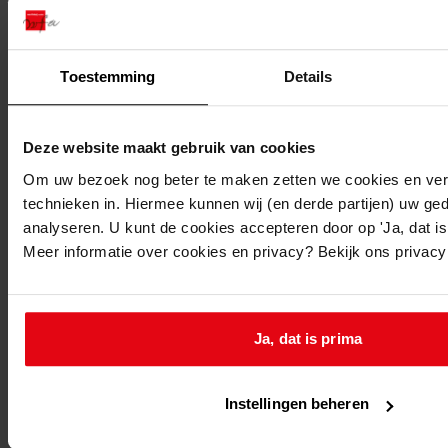
Printen
duurzaam webadres
Toestemming
Details
Deze website maakt gebruik van cookies
Om uw bezoek nog beter te maken zetten we cookies en verg
technieken in. Hiermee kunnen wij (en derde partijen) uw ge
analyseren. U kunt de cookies accepteren door op 'Ja, dat is 
Meer informatie over cookies en privacy? Bekijk ons privac
4235
Hoofdingang der Groote
Ja, dat is prima
Landbouwtentoonstelling te Hoorn, 1910, 14 t/m 19
september
Instellingen beheren
Datering
: