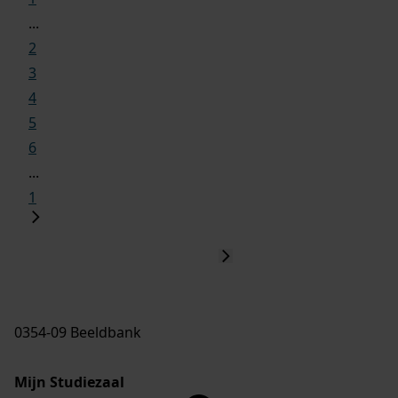
...
2
3
4
5
6
...
1
0354-09 Beeldbank
Mijn Studiezaal