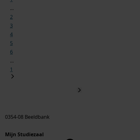
...
2
3
4
5
6
...
1
0354-08 Beeldbank
Mijn Studiezaal