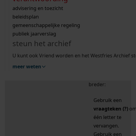
zoektips
Wij helpen u op weg met een aantal zoektips.
bekijk ons geschiedenislokaal
vergunningen
bouwvergunningen
advisering en toezicht
bekijk alle zoektips
beeld en geluid
omgevingsvergunningen
beleidsplan
uitleg nodig?
gemeenschappelijke regeling
publiek jaarverslag
Mijn Studiezaal (inloggen)
Wij helpen u op weg met een aantal zoektips.
steun het archief
bekijk alle zoektips
Door leestekens in
U kunt ook Vriend worden en het Westfries Archief s
uw zoekopdracht te
meer weten
gebruiken, zoekt u
specifieker of juist
breder:
Gebruik een
vraagteken (?)
o
één letter te
vervangen.
Gebruik een