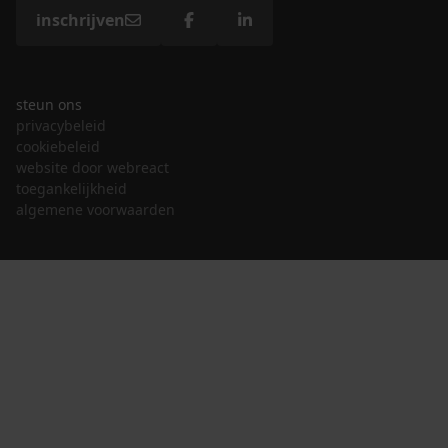
inschrijven
steun ons
privacybeleid
cookiebeleid
website door webreact
toegankelijkheid
algemene voorwaarden