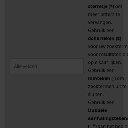
sterretje (*)
om
meer letters te
vervangen.
Gebruik een
dollarteken ($)
voor uw zoekterm
voor resultaten di
op elkaar lijken.
Gebruik een
minteken (-)
om
zoektermen uit te
sluiten.
Gebruik een
Dubbele
aanhalingsteken
(" ")
aan het begin