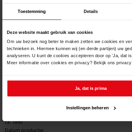
Toestemming
Details
Deze website maakt gebruik van cookies
Om uw bezoek nog beter te maken zetten we cookies en verg
Printen
technieken in. Hiermee kunnen wij (en derde partijen) uw ge
duurzaam webadres
analyseren. U kunt de cookies accepteren door op 'Ja, dat is 
Meer informatie over cookies en privacy? Bekijk ons privac
Ja, dat is prima
46121
Portret van een jonge vrouw, 189-?
Instellingen beheren
Datering
:
ca. 1890
Datum productie: