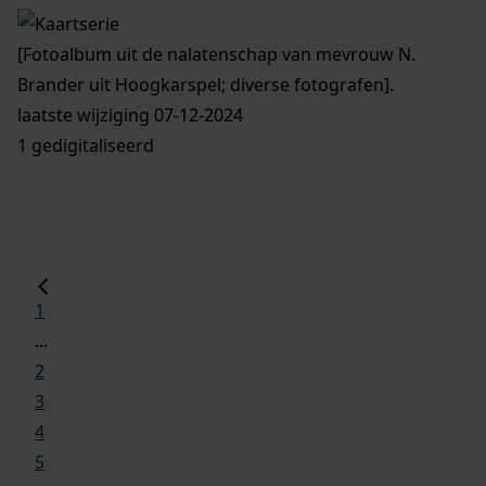
[Fotoalbum uit de nalatenschap van mevrouw N.
Brander uit Hoogkarspel; diverse fotografen].
laatste wijziging 07-12-2024
1 gedigitaliseerd
1
...
2
3
4
5