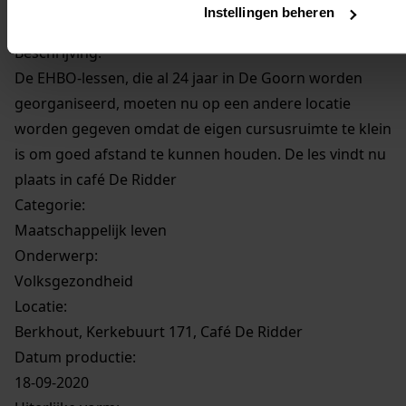
Datering
:
Instellingen beheren
18-09-2020
Beschrijving:
De EHBO-lessen, die al 24 jaar in De Goorn worden
georganiseerd, moeten nu op een andere locatie
worden gegeven omdat de eigen cursusruimte te klein
is om goed afstand te kunnen houden. De les vindt nu
plaats in café De Ridder
Categorie:
Maatschappelijk leven
Onderwerp:
Volksgezondheid
Locatie:
Berkhout, Kerkebuurt 171, Café De Ridder
Datum productie:
18-09-2020