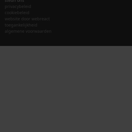
steun ons
privacybeleid
cookiebeleid
website door webreact
toegankelijkheid
algemene voorwaarden