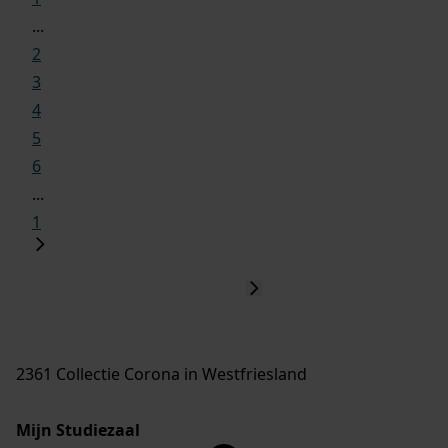
...
2
3
4
5
6
...
1
2361 Collectie Corona in Westfriesland
Mijn Studiezaal