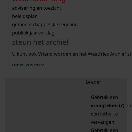
zoektips
Wij helpen u op weg met een aantal zoektips.
bekijk ons geschiedenislokaal
vergunningen
bouwvergunningen
advisering en toezicht
bekijk alle zoektips
beeld en geluid
omgevingsvergunningen
beleidsplan
uitleg nodig?
gemeenschappelijke regeling
publiek jaarverslag
Mijn Studiezaal (inloggen)
Wij helpen u op weg met een aantal zoektips.
steun het archief
bekijk alle zoektips
Door leestekens in
U kunt ook Vriend worden en het Westfries Archief s
uw zoekopdracht te
meer weten
gebruiken, zoekt u
specifieker of juist
breder:
Gebruik een
vraagteken (?)
o
één letter te
vervangen.
Gebruik een