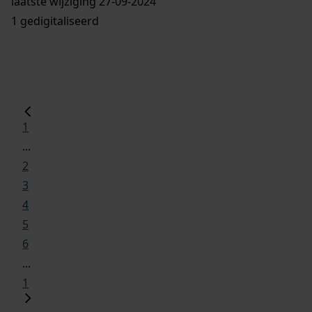
laatste wijziging 27-09-2024
1 gedigitaliseerd
1
...
2
3
4
5
6
...
1