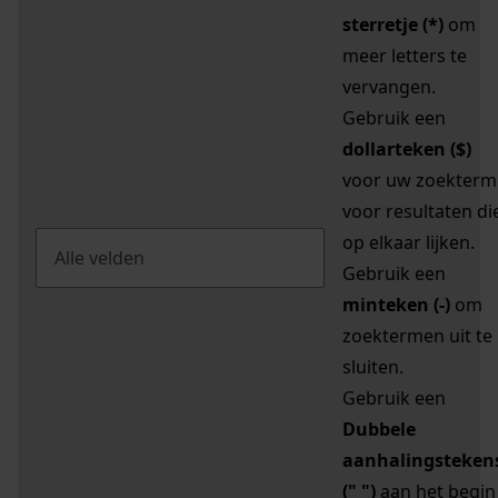
sterretje (*)
om
meer letters te
vervangen.
Gebruik een
dollarteken ($)
voor uw zoekterm
voor resultaten di
op elkaar lijken.
Gebruik een
minteken (-)
om
zoektermen uit te
sluiten.
Gebruik een
Dubbele
aanhalingsteken
(" ")
aan het begin