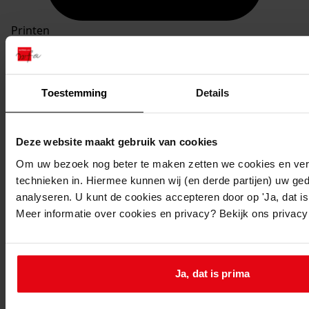
Printen
duurzaam webadres
Toestemming
Details
Deze website maakt gebruik van cookies
Om uw bezoek nog beter te maken zetten we cookies en verg
technieken in. Hiermee kunnen wij (en derde partijen) uw ge
analyseren. U kunt de cookies accepteren door op 'Ja, dat is 
Plaatsingslijst
Meer informatie over cookies en privacy? Bekijk ons privac
2020 september
18 september 2020
Ja, dat is prima
333
EHBO-les