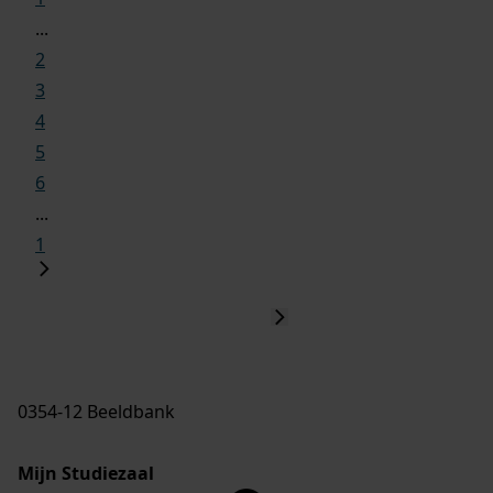
...
2
3
4
5
6
...
1
0354-12 Beeldbank
Mijn Studiezaal