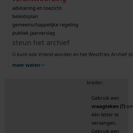
zoektips
Wij helpen u op weg met een aantal zoektips.
bekijk ons geschiedenislokaal
vergunningen
bouwvergunningen
advisering en toezicht
bekijk alle zoektips
beeld en geluid
omgevingsvergunningen
beleidsplan
uitleg nodig?
gemeenschappelijke regeling
publiek jaarverslag
Mijn Studiezaal (inloggen)
Wij helpen u op weg met een aantal zoektips.
steun het archief
bekijk alle zoektips
Door leestekens in
U kunt ook Vriend worden en het Westfries Archief s
uw zoekopdracht te
meer weten
gebruiken, zoekt u
specifieker of juist
breder:
Gebruik een
vraagteken (?)
o
één letter te
vervangen.
Gebruik een