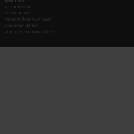
steun ons
privacybeleid
cookiebeleid
website door webreact
toegankelijkheid
algemene voorwaarden