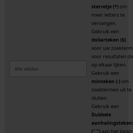
sterretje (*)
om
meer letters te
vervangen.
Gebruik een
dollarteken ($)
voor uw zoekterm
voor resultaten di
op elkaar lijken.
Gebruik een
minteken (-)
om
zoektermen uit te
sluiten.
Gebruik een
Dubbele
aanhalingsteken
(" ")
aan het begin