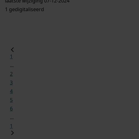
laatste wijziging 07-12-2024
1 gedigitaliseerd
1
...
2
3
4
5
6
...
1