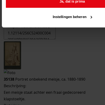
Ja, dat is prima
Printen
duurzaam webadres
Instellingen beheren
35138
Portret onbekend meisje, ca. 1880-1890
Beschrijving:
Een meisje staat achter een fraai gedecoreerd
klapstoeltje.