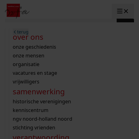
Ga naar content
zoeken naar:
terug
terug
terug
terug
terug
terug
open overheid
wet open overheid
ontdek westfriesland
onderzoek binnen de collectie
activiteiten
innovatie
over ons
Toggle submenu: "Open overhe
collectie
Toggle submenu: "Collectie"
gemeente drechterland
aanwinsten
hele collectie
cursussen
datascience
onze geschiedenis
home
/
onderzoek
gemeente enkhuizen
niet of beperkt openbaar
schematisch archievenoverzicht
educatie
digitale dienstverlening
onze mensen
Toggle submenu: "Onderzoek"
zoeken in de
gemeente hoorn
schatkist
notarissen
educatie
rondleidingen
digitalisering
organisatie
Toggle submenu: "educatie"
bekijk onze archiefstukken op de we
gemeente koggenland
tentoonstellingen
open data
lezingen
vacatures en stage
innovatie
Toggle submenu: "innovatie"
collectie
zoekhulpen
gemeente medemblik
verhalen
kinderactiviteiten
vrijwilligers
kaart
organisatie
Toggle submenu: "organisatie"
voor scholen
samenwerking
gemeente opmeer
westfriese kaart
ons werkgebied
contact
bekijk de kaart
wet open overheid
doorzoek de collectie
onderzoek naar een huis, straat of wijk
voor docenten
historische verenigingen
nieuws
agenda
gemeente stede broec
hele collectie
personen in de tweede wereldoorlog
voor leerlingen
kenniscentrum
veelgestelde vragen
hulp nodig?
werksaam westfriesland
bibliotheek
voorouderonderzoek
voor studenten
ngv noord-holland noord
webshop
uitleg nodig?
geschiedenislokaal
westfries archief
kranten
stichting vrienden
Deze zoektips helpen u op weg.
Winkelwagen
A
A
vergunningen
verantwoording
personen