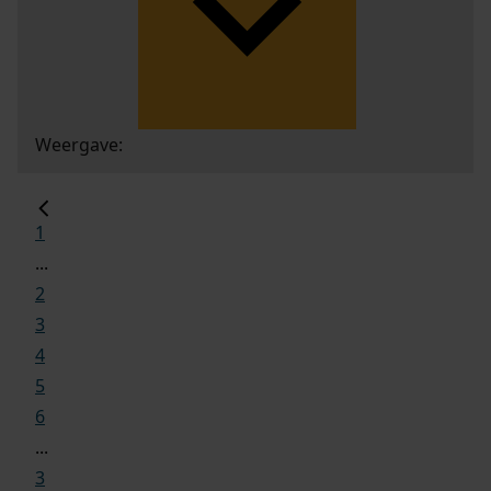
Weergave:
1
...
2
3
4
5
6
...
3