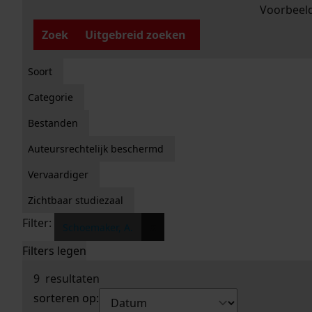
Voorbeeld
Zoek
Uitgebreid zoeken
Soort
Categorie
Bestanden
Auteursrechtelijk beschermd
Vervaardiger
Zichtbaar studiezaal
Filter:
x
Schoemaker, A.
Filters legen
9
resultaten
sorteren op: