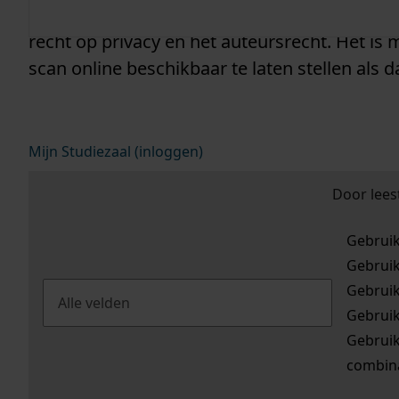
wel of niet getoond wordt hangt af van de re
recht op privacy en het auteursrecht. Het is
scan online beschikbaar te laten stellen als da
Mijn Studiezaal (inloggen)
Door lees
Gebrui
Gebrui
Gebrui
Gebrui
Gebrui
combina