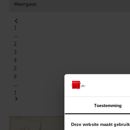
Weergave:
1
...
2
3
4
5
6
...
1
Toestemming
Deze website maakt gebruik