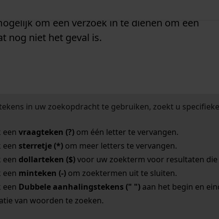
chten die op de afbeeldingen berusten, zoals
 mogelijk om een verzoek in te dienen om een
t nog niet het geval is.
tekens in uw zoekopdracht te gebruiken, zoekt u specifieker
k een
vraagteken (?)
om één letter te vervangen.
k een
sterretje (*)
om meer letters te vervangen.
k een
dollarteken ($)
voor uw zoekterm voor resultaten die o
k een
minteken (-)
om zoektermen uit te sluiten.
k een
Dubbele aanhalingstekens (" ")
aan het begin en ei
tie van woorden te zoeken.