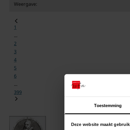
Weergave:
1
...
2
3
4
5
6
...
399
Toestemming
Deze website maakt gebruik