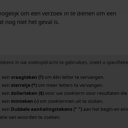
chten die op de afbeeldingen berusten, zoals
 mogelijk om een verzoek in te dienen om een
t nog niet het geval is.
tekens in uw zoekopdracht te gebruiken, zoekt u specifieker
k een
vraagteken (?)
om één letter te vervangen.
k een
sterretje (*)
om meer letters te vervangen.
k een
dollarteken ($)
voor uw zoekterm voor resultaten die o
k een
minteken (-)
om zoektermen uit te sluiten.
k een
Dubbele aanhalingstekens (" ")
aan het begin en ei
tie van woorden te zoeken.