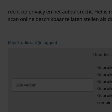
wel of niet getoond wordt hangt af van de re
recht op privacy en het auteursrecht. Het is
scan online beschikbaar te laten stellen als da
Mijn Studiezaal (inloggen)
Door lees
Gebrui
Gebrui
Gebrui
Gebrui
Gebrui
combina