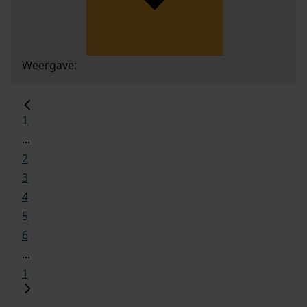
Weergave:
1
...
2
3
4
5
6
...
1