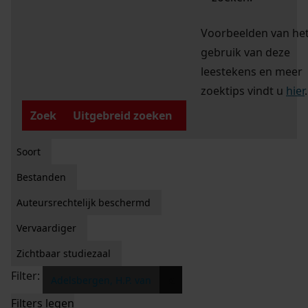
Voorbeelden van he
gebruik van deze
leestekens en meer
zoektips vindt u
hier
.
Zoek
Uitgebreid zoeken
Soort
Bestanden
Auteursrechtelijk beschermd
Vervaardiger
Zichtbaar studiezaal
Filter:
x
Adelsbergen, H.P. van
Filters legen