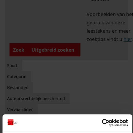
Voorbeelden van he
gebruik van deze
leestekens en meer
zoektips vindt u
hier
.
Zoek
Uitgebreid zoeken
Soort
Categorie
Bestanden
Auteursrechtelijk beschermd
Vervaardiger
Zichtbaar studiezaal
Filter:
x
Balk, G.