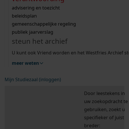
Wij helpen u op weg met een aantal zoektips.
bekijk ons geschiedenislokaal
vergunningen
bouwvergunningen
advisering en toezicht
bekijk alle zoektips
beeld en geluid
omgevingsvergunningen
beleidsplan
uitleg nodig?
gemeenschappelijke regeling
hulp nodig?
publiek jaarverslag
Wij helpen u op weg met een aantal zoektips.
Deze zoektips helpen u op weg.
steun het archief
bekijk alle zoektips
zoektips
U kunt ook Vriend worden en het Westfries Archief s
meer weten
Mijn Studiezaal (inloggen)
Door leestekens in
uw zoekopdracht te
gebruiken, zoekt u
specifieker of juist
breder: