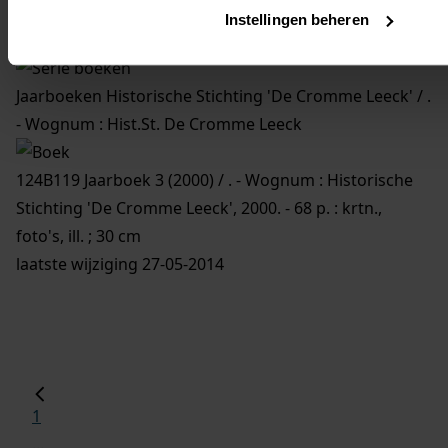
Familiegeschiedenissen
Instellingen beheren
Is onderdeel van:
Jaarboeken Historische Stichting 'De Cromme Leeck' / .
- Wognum : Hist.St. De Cromme Leeck
124B119 Jaarboek 3 (2000) / . - Wognum : Historische
Stichting 'De Cromme Leeck', 2000. - 68 p. : krtn.,
foto's, ill. ; 30 cm
laatste wijziging 27-05-2014
1
...