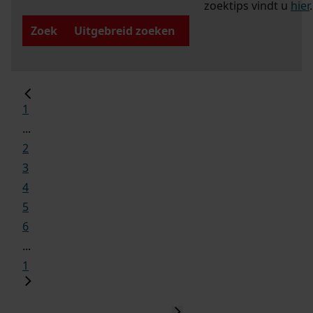
zoektips vindt u
hier
.
Zoek
Uitgebreid zoeken
1
...
2
3
4
5
6
...
1