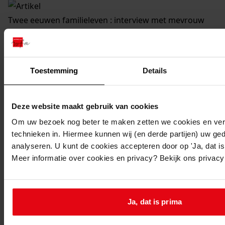
Twee eeuwen familieleven : interview met mevrouw
Neefjes-Stuyt / Joke Admiraal-Koemeester. - Jaarboeken
Historische Stichting 'De Cromme Leeck'; deelnr. 3, p.
p.27-31. - foto's
Toestemming
Details
Titel:
Twee eeuwen familieleven : interview met mevrouw
Neefjes-Stuyt
Deze website maakt gebruik van cookies
Serienaam:
Om uw bezoek nog beter te maken zetten we cookies en verg
Jaarboek 3 (2000)
technieken in. Hiermee kunnen wij (en derde partijen) uw ge
Jaar van uitgave:
analyseren. U kunt de cookies accepteren door op 'Ja, dat is 
Meer informatie over cookies en privacy? Bekijk ons privac
2000
Auteur:
Joke Admiraal-Koemeester
UDC trefwoord:
Ja, dat is prima
929.52 - Bijzondere genealogie.