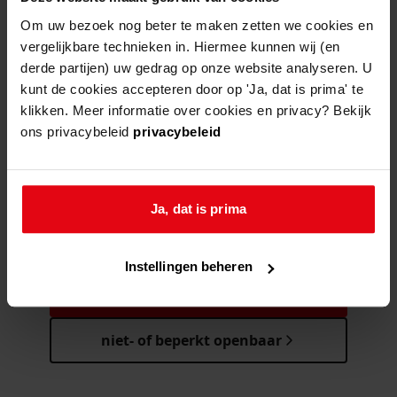
een
verouderde bladwijzer/favoriet
Om uw bezoek nog beter te maken zetten we cookies en
een zoekmachine heeft een
verouderde lijst van de website
vergelijkbare technieken in. Hiermee kunnen wij (en
een
fout getypt
adres
derde partijen) uw gedrag op onze website analyseren. U
kunt de cookies accepteren door op 'Ja, dat is prima' te
klikken. Meer informatie over cookies en privacy? Bekijk
ons privacybeleid
privacybeleid
hulp nodig bij zoeken?
Kunt u nog niet helemaal vinden wat u
Ja, dat is prima
zoekt? Onze handige zoektips helpen u
verder op weg!
Instellingen beheren
meer zoektips
niet- of beperkt openbaar