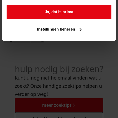
wachtwoord
*
Ja, dat is prima
Instellingen beheren
*
verplicht
hulp nodig bij zoeken?
Kunt u nog niet helemaal vinden wat u
zoekt? Onze handige zoektips helpen u
verder op weg!
meer zoektips