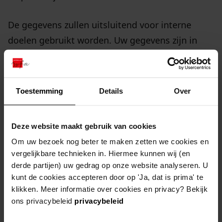
De gegevens zullen uitsluitend voor interne
doelen gebruikt worden. Uw gegevens zijn in
principe niet beschikbaar voor derden, tenzij u
daar expliciet zelf toestemming voor geeft.
Toestemming
Details
Over
Voor nieuwe functies kunnen aanvullende
gegevens worden gevraagd.
Deze website maakt gebruik van cookies
Om uw bezoek nog beter te maken zetten we cookies en
naam
*
vergelijkbare technieken in. Hiermee kunnen wij (en
derde partijen) uw gedrag op onze website analyseren. U
kunt de cookies accepteren door op 'Ja, dat is prima' te
e-mailadres
*
klikken. Meer informatie over cookies en privacy? Bekijk
ons privacybeleid
privacybeleid