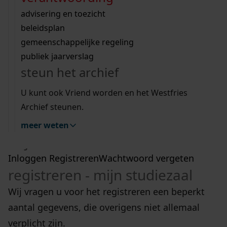
Wij helpen u op weg met een aantal zoektips.
bekijk ons geschiedenislokaal
vergunningen
bouwvergunningen
advisering en toezicht
bekijk alle zoektips
beeld en geluid
omgevingsvergunningen
beleidsplan
uitleg nodig?
gemeenschappelijke regeling
hulp nodig?
publiek jaarverslag
Wij helpen u op weg met een aantal zoektips.
Deze zoektips helpen u op weg.
steun het archief
bekijk alle zoektips
zoektips
U kunt ook Vriend worden en het Westfries
Archief steunen.
meer weten
mijn studiezaal
Inloggen
Registreren
Wachtwoord vergeten
registreren - mijn studiezaal
Wij vragen u voor het registreren een beperkt
aantal gegevens, die overigens niet allemaal
verplicht zijn.