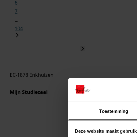
6
7
...
104
EC-1878 Enkhuizen
Mijn Studiezaal
Toestemming
Deze website maakt gebruik