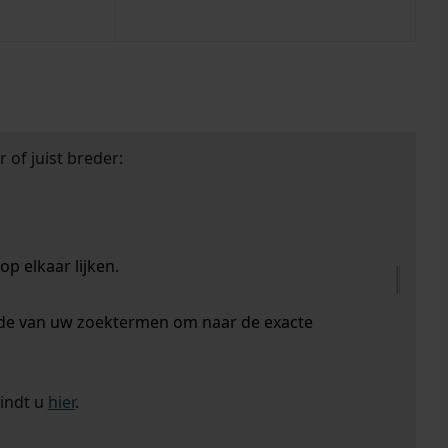
 of juist breder:
p elkaar lijken.
nde van uw zoektermen om naar de exacte
vindt u
hier
.