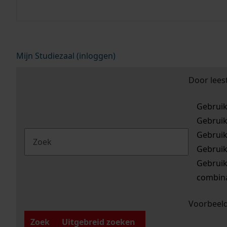
op fiche raadplegen in onze studiezaal.
Mijn Studiezaal (inloggen)
Door leest
Gebrui
Gebrui
Gebrui
Gebrui
Gebrui
combina
Voorbeeld
Zoek
Uitgebreid zoeken