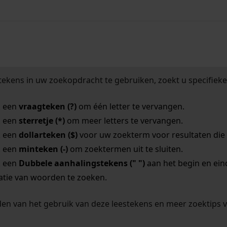
ekens in uw zoekopdracht te gebruiken, zoekt u specifieker
k een
vraagteken (?)
om één letter te vervangen.
k een
sterretje (*)
om meer letters te vervangen.
k een
dollarteken ($)
voor uw zoekterm voor resultaten die o
k een
minteken (-)
om zoektermen uit te sluiten.
k een
Dubbele aanhalingstekens (" ")
aan het begin en ei
tie van woorden te zoeken.
en van het gebruik van deze leestekens en meer zoektips 