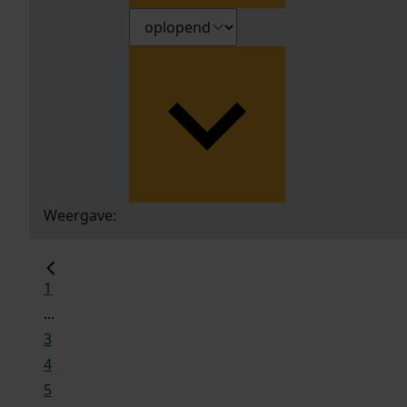
Weergave:
1
...
3
4
5