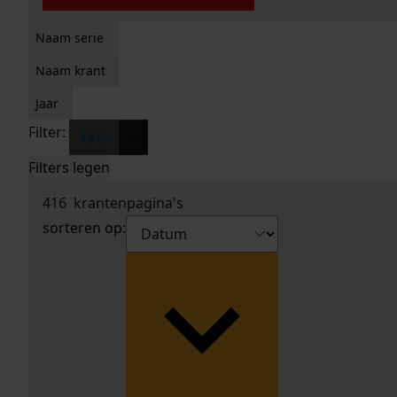
Naam serie
Naam krant
Jaar
Filter:
x
1878
Filters legen
416
krantenpagina's
sorteren op: