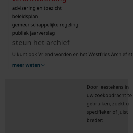
Wij helpen u op weg met een aantal zoektips.
bekijk ons geschiedenislokaal
vergunningen
bouwvergunningen
advisering en toezicht
bekijk alle zoektips
beeld en geluid
omgevingsvergunningen
beleidsplan
hulp nodig?
uitleg nodig?
gemeenschappelijke regeling
Deze zoektips helpen u op weg.
publiek jaarverslag
Wij helpen u op weg met een aantal zoektips.
zoektips
steun het archief
bekijk alle zoektips
U kunt ook Vriend worden en het Westfries Archief s
meer weten
Mijn Studiezaal (inloggen)
Door leestekens in
uw zoekopdracht te
gebruiken, zoekt u
specifieker of juist
breder: