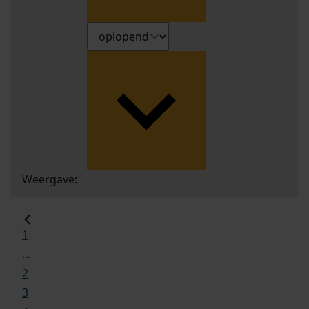
Weergave:
1
...
2
3