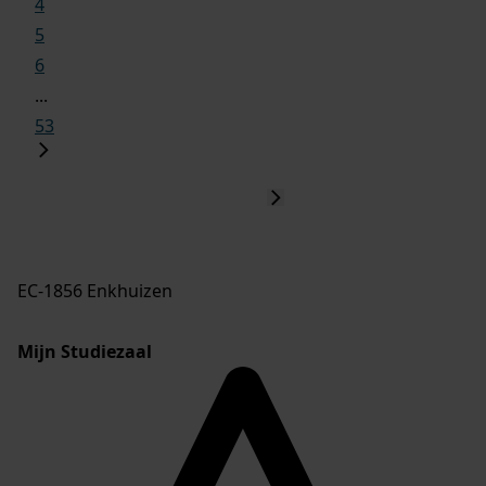
4
5
6
...
53
EC-1856 Enkhuizen
Mijn Studiezaal