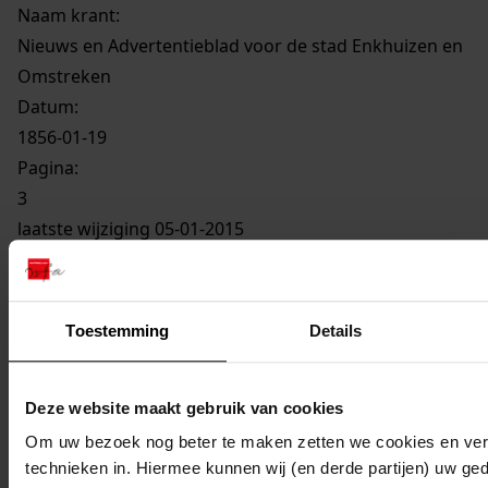
Naam krant:
Nieuws en Advertentieblad voor de stad Enkhuizen en
Omstreken
Datum:
1856-01-19
Pagina:
3
laatste wijziging 05-01-2015
1 gedigitaliseerd
Toestemming
Details
Deze website maakt gebruik van cookies
EC-1856 Enkhuizen
Om uw bezoek nog beter te maken zetten we cookies en verg
technieken in. Hiermee kunnen wij (en derde partijen) uw ge