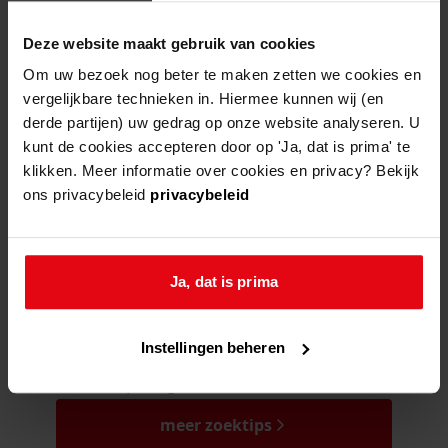
404
- Not Found
Deze website maakt gebruik van cookies
Om uw bezoek nog beter te maken zetten we cookies en
Mogelijk kunt u deze pagina niet bezoeken door:
vergelijkbare technieken in. Hiermee kunnen wij (en
een
verouderde bladwijzer/favoriet
derde partijen) uw gedrag op onze website analyseren. U
een zoekmachine heeft een
verouderde lijst van de website
kunt de cookies accepteren door op 'Ja, dat is prima' te
een
fout getypt
adres
klikken. Meer informatie over cookies en privacy? Bekijk
ons privacybeleid
privacybeleid
hulp nodig bij zoeken?
Ja, dat is prima
Kunt u nog niet helemaal vinden wat u
Instellingen beheren
zoekt? Onze handige zoektips helpen u
verder op weg!
meer zoektips