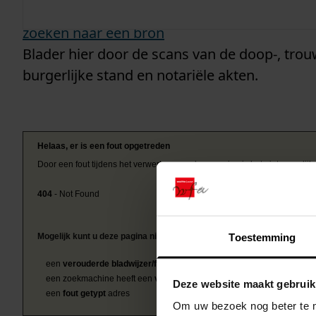
zoeken naar een bron
Blader hier door de scans van de doop-, trou
burgerlijke stand en notariële akten.
Helaas, er is een fout opgetreden
Door een fout tijdens het verwerken van deze pagina is het niet mogelij
404
- Not Found
Toestemming
Mogelijk kunt u deze pagina niet bezoeken door:
een
verouderde bladwijzer/favoriet
een zoekmachine heeft een
verouderde lijst van de website
Deze website maakt gebruik
een
fout getypt
adres
Om uw bezoek nog beter te m