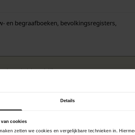
w- en begraafboeken, bevolkingsregisters,
k om deze pagina te kunnen bekijken.
Details
 van cookies
aken zetten we cookies en vergelijkbare technieken in. Hierme