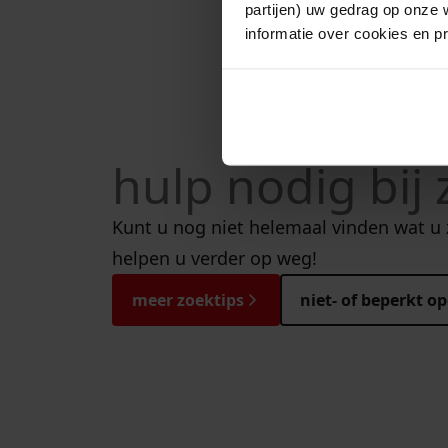
partijen) uw gedrag op onze 
informatie over cookies en p
hulp nodig bij
Kunt u nog niet helemaal vinden wat u
helpen u verder op weg!
meer zoektips
niet- of beperkt o