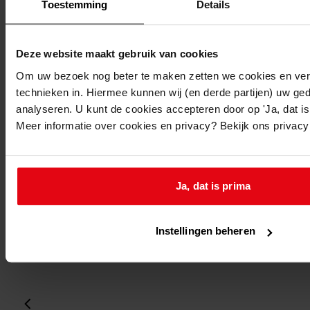
Folio:
Toestemming
Details
2.
Status:
Deze website maakt gebruik van cookies
Dit bestand is nog niet gecontroleerd op volledigheid
Om uw bezoek nog beter te maken zetten we cookies en verg
en juistheid
technieken in. Hiermee kunnen wij (en derde partijen) uw ge
analyseren. U kunt de cookies accepteren door op 'Ja, dat is 
Vorige
Meer informatie over cookies en privacy? Bekijk ons privac
Volgende
Gebruik CTRL + scroll om te scrollen
Ga
Ja, dat is prima
laatste wijziging 24-05-2019
1 gedigitaliseerd
Instellingen beheren