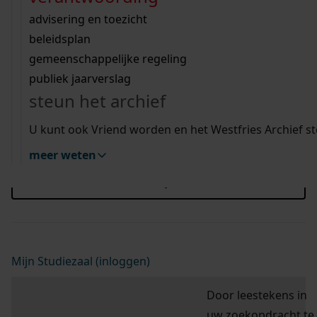
Wij helpen u op weg met een aantal zoektips.
bekijk ons geschiedenislokaal
vergunningen
bouwvergunningen
advisering en toezicht
Blader hier door de scans van de doop-, trouw-
bekijk alle zoektips
beeld en geluid
omgevingsvergunningen
beleidsplan
en begraafboeken, bevolkingsregisters,
uitleg nodig?
gemeenschappelijke regeling
burgerlijke stand en notariële akten.
publiek jaarverslag
Wij helpen u op weg met een aantal zoektips.
steun het archief
bekijk alle zoektips
U kunt ook Vriend worden en het Westfries Archief s
hulp nodig?
Deze zoektips helpen u op weg.
meer weten
zoektips
Mijn Studiezaal (inloggen)
Door leestekens in
uw zoekopdracht te