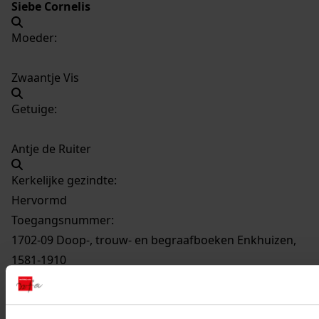
Siebe Cornelis
Moeder:
Zwaantje Vis
Getuige:
Antje de Ruiter
Kerkelijke gezindte:
Hervormd
Toegangsnummer
:
1702-09 Doop-, trouw- en begraafboeken Enkhuizen,
1581-1910
Inventarisnummer
:
12