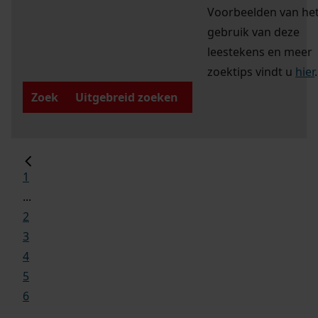
Voorbeelden van he
gebruik van deze
leestekens en meer
zoektips vindt u
hier
.
Zoek
Uitgebreid zoeken
1
...
2
3
4
5
6
...