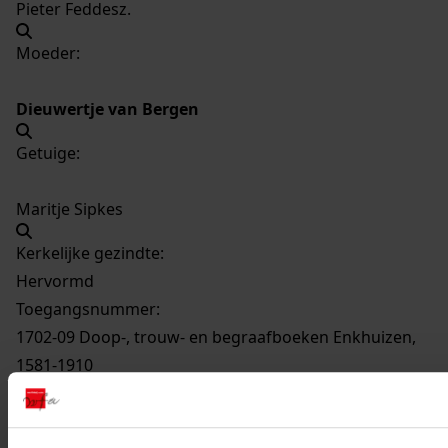
Pieter Feddesz.
Moeder:
Dieuwertje van Bergen
Getuige:
Maritje Sipkes
Kerkelijke gezindte:
Hervormd
Toegangsnummer
:
1702-09 Doop-, trouw- en begraafboeken Enkhuizen,
1581-1910
Inventarisnummer
:
12