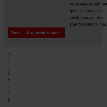
Voorbeelden van he
gebruik van deze
leestekens en meer
zoektips vindt u
hier
.
Zoek
Uitgebreid zoeken
1
...
2
3
4
5
6
...