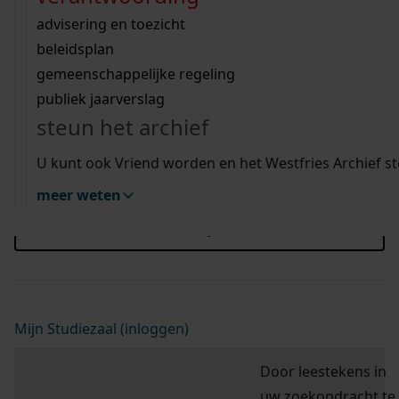
Wij helpen u op weg met een aantal zoektips.
bekijk ons geschiedenislokaal
vergunningen
bouwvergunningen
advisering en toezicht
Blader hier door de scans van de doop-, trouw-
bekijk alle zoektips
beeld en geluid
omgevingsvergunningen
beleidsplan
en begraafboeken, bevolkingsregisters,
uitleg nodig?
gemeenschappelijke regeling
burgerlijke stand en notariële akten.
publiek jaarverslag
Wij helpen u op weg met een aantal zoektips.
steun het archief
bekijk alle zoektips
U kunt ook Vriend worden en het Westfries Archief s
hulp nodig?
Deze zoektips helpen u op weg.
meer weten
zoektips
Mijn Studiezaal (inloggen)
Door leestekens in
uw zoekopdracht te