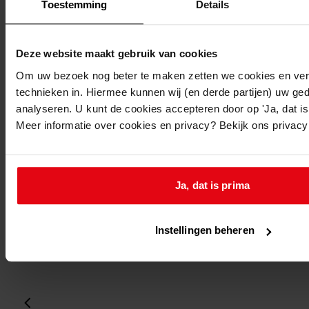
Folio:
Toestemming
Details
2.
Status:
Deze website maakt gebruik van cookies
Dit bestand is nog niet gecontroleerd op volledigheid
Om uw bezoek nog beter te maken zetten we cookies en verg
en juistheid
technieken in. Hiermee kunnen wij (en derde partijen) uw ge
analyseren. U kunt de cookies accepteren door op 'Ja, dat is 
Vorige
Meer informatie over cookies en privacy? Bekijk ons privac
Volgende
Gebruik CTRL + scroll om te scrollen
Ga
Ja, dat is prima
laatste wijziging 24-05-2019
1 gedigitaliseerd
Instellingen beheren