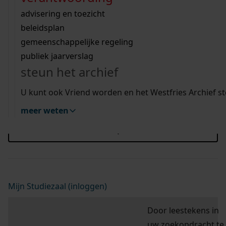
Wij helpen u op weg met een aantal zoektips.
bekijk ons geschiedenislokaal
vergunningen
bouwvergunningen
advisering en toezicht
Blader hier door de scans van de doop-, trouw-
bekijk alle zoektips
beeld en geluid
omgevingsvergunningen
beleidsplan
en begraafboeken, bevolkingsregisters,
uitleg nodig?
gemeenschappelijke regeling
burgerlijke stand en notariële akten.
publiek jaarverslag
Wij helpen u op weg met een aantal zoektips.
steun het archief
bekijk alle zoektips
U kunt ook Vriend worden en het Westfries Archief s
hulp nodig?
Deze zoektips helpen u op weg.
meer weten
zoektips
Mijn Studiezaal (inloggen)
Door leestekens in
uw zoekopdracht te