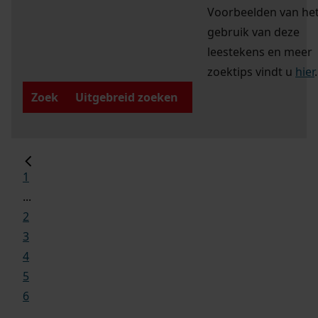
Voorbeelden van he
gebruik van deze
leestekens en meer
zoektips vindt u
hier
.
Zoek
Uitgebreid zoeken
1
...
2
3
4
5
6
...