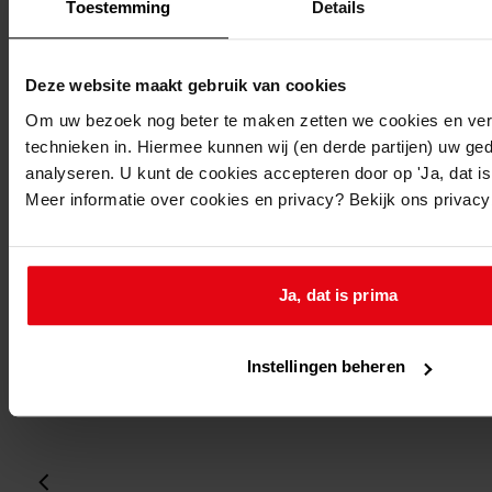
Folio:
Toestemming
Details
2.
Status:
Deze website maakt gebruik van cookies
Dit bestand is nog niet gecontroleerd op volledigheid
Om uw bezoek nog beter te maken zetten we cookies en verg
en juistheid
technieken in. Hiermee kunnen wij (en derde partijen) uw ge
analyseren. U kunt de cookies accepteren door op 'Ja, dat is 
Vorige
Meer informatie over cookies en privacy? Bekijk ons privac
Volgende
Gebruik CTRL + scroll om te scrollen
Ga
Ja, dat is prima
laatste wijziging 24-05-2019
1 gedigitaliseerd
Instellingen beheren