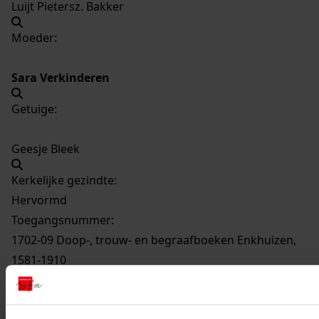
Luijt Pietersz. Bakker
Moeder:
Sara Verkinderen
Getuige:
Geesje Bleek
Kerkelijke gezindte:
Hervormd
Toegangsnummer
:
1702-09 Doop-, trouw- en begraafboeken Enkhuizen,
1581-1910
Inventarisnummer
:
12