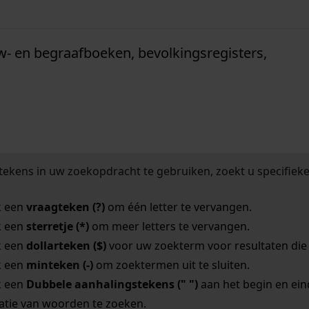
w- en begraafboeken, bevolkingsregisters,
tekens in uw zoekopdracht te gebruiken, zoekt u specifieker
k een
vraagteken (?)
om één letter te vervangen.
k een
sterretje (*)
om meer letters te vervangen.
k een
dollarteken ($)
voor uw zoekterm voor resultaten die o
k een
minteken (-)
om zoektermen uit te sluiten.
k een
Dubbele aanhalingstekens (" ")
aan het begin en ei
tie van woorden te zoeken.