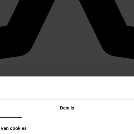
Details
 van cookies