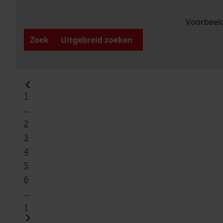
Voorbeeld
Zoek
Uitgebreid zoeken
1
...
2
3
4
5
6
...
1