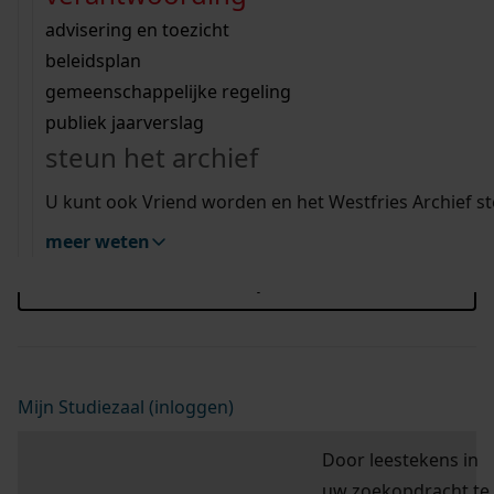
Wij helpen u op weg met een aantal zoektips.
bekijk ons geschiedenislokaal
vergunningen
bouwvergunningen
advisering en toezicht
Blader hier door de scans van de doop-, trouw-
bekijk alle zoektips
beeld en geluid
omgevingsvergunningen
beleidsplan
en begraafboeken, bevolkingsregisters,
uitleg nodig?
gemeenschappelijke regeling
burgerlijke stand en notariële akten.
publiek jaarverslag
Wij helpen u op weg met een aantal zoektips.
steun het archief
bekijk alle zoektips
U kunt ook Vriend worden en het Westfries Archief s
hulp nodig?
Deze zoektips helpen u op weg.
meer weten
zoektips
Mijn Studiezaal (inloggen)
Door leestekens in
uw zoekopdracht te