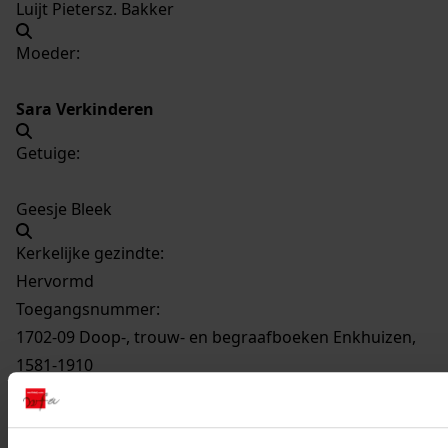
Luijt Pietersz. Bakker
Moeder:
Sara Verkinderen
Getuige:
Geesje Bleek
Kerkelijke gezindte:
Hervormd
Toegangsnummer
:
1702-09 Doop-, trouw- en begraafboeken Enkhuizen,
1581-1910
Inventarisnummer
:
12