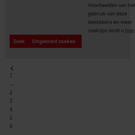
Voorbeelden van he
gebruik van deze
leestekens en meer
zoektips vindt u
hier
.
Zoek
Uitgebreid zoeken
1
...
2
3
4
5
6
...