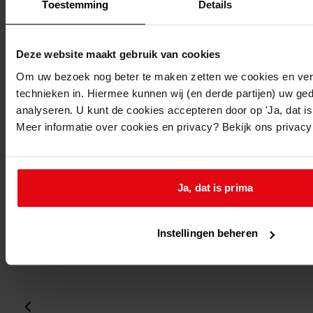
Folio:
Toestemming
Details
2.
Status:
Deze website maakt gebruik van cookies
Dit bestand is nog niet gecontroleerd op volledigheid
Om uw bezoek nog beter te maken zetten we cookies en verg
en juistheid
technieken in. Hiermee kunnen wij (en derde partijen) uw ge
analyseren. U kunt de cookies accepteren door op 'Ja, dat is 
Vorige
Meer informatie over cookies en privacy? Bekijk ons privac
Volgende
Gebruik CTRL + scroll om te scrollen
Ga
Ja, dat is prima
laatste wijziging 24-05-2019
1 gedigitaliseerd
Instellingen beheren