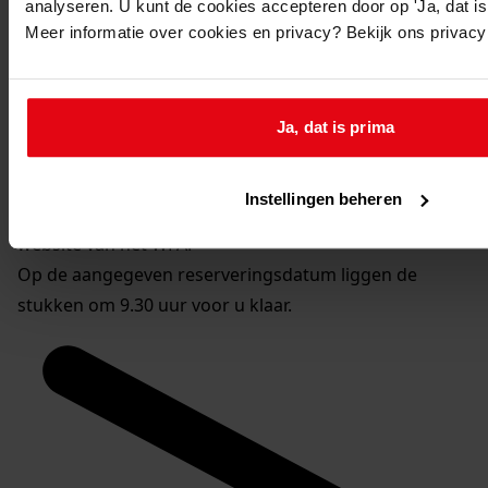
U kunt dit stuk / deze stukken in origineel raadplegen
analyseren. U kunt de cookies accepteren door op 'Ja, dat is 
in de studiezaal van het Westfries Archief (WFA).
Meer informatie over cookies en privacy? Bekijk ons privac
U heeft daarvoor de volgende gegevens nodig:
Archiefnummer: 0465
Inventarisnummer: 19
Ja, dat is prima
Reserveren:
Instellingen beheren
U kunt de
gewenste stukken
online reserveren via de
website van het WFA.
Op de aangegeven reserveringsdatum liggen de
stukken om 9.30 uur voor u klaar.