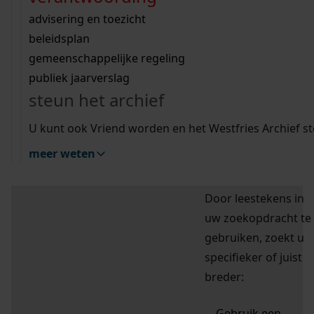
Wij helpen u op weg met een aantal zoektips.
bekijk ons geschiedenislokaal
vergunningen
bouwvergunningen
advisering en toezicht
bekijk alle zoektips
beeld en geluid
hulp nodig?
omgevingsvergunningen
beleidsplan
uitleg nodig?
Deze zoektips helpen u op weg.
gemeenschappelijke regeling
publiek jaarverslag
Wij helpen u op weg met een aantal zoektips.
uitleg collectie doorzoeken
steun het archief
bekijk alle zoektips
U kunt ook Vriend worden en het Westfries Archief s
meer weten
Mijn Studiezaal (inloggen)
Door leestekens in
uw zoekopdracht te
gebruiken, zoekt u
specifieker of juist
breder:
Gebruik een